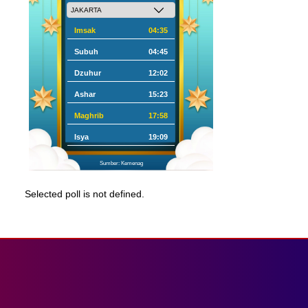
Imsak
04:35
Subuh
04:45
Dzuhur
12:02
Ashar
15:23
Maghrib
17:58
Isya
19:09
Sumber: Kemenag
Selected poll is not defined.