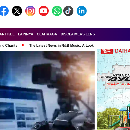
ARTIKEL
LAINNYA
OLAHRAGA
DISCLAIMERS LENSA-RAKYAT.COM
KE
and Charity
The Latest News in R&B Music: A Look at Super Bowl Perform