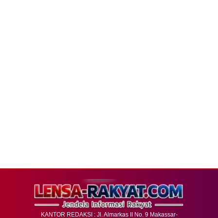
KANTOR REDAKSI : Jl. Almarkas II No. 9 Makassar-