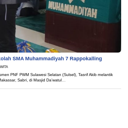
ekolah SMA Muhammadiyah 7 Rappokalling
4 WITA
smen PNF PWM Sulawesi Selatan (Sulsel), Tasrif Akib melantik
kassar, Sabri, di Masjid Da’watul…