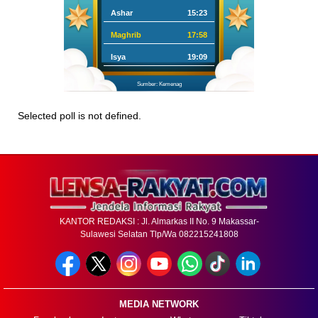
Ashar
15:23
Maghrib
17:58
Isya
19:09
Sumber: Kemenag
Selected poll is not defined.
KANTOR REDAKSI : Jl. Almarkas II No. 9 Makassar-
Sulawesi Selatan Tlp/Wa 082215241808
MEDIA NETWORK