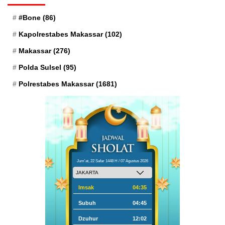
#Bone
(86)
Kapolrestabes Makassar
(102)
Makassar
(276)
Polda Sulsel
(95)
Polrestabes Makassar
(1681)
Jum'at, 22 Safar 1448 H / 07 Agustus 2026
Imsak
04:35
Subuh
04:45
Dzuhur
12:02