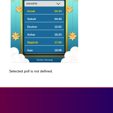
Imsak
04:34
Subuh
04:44
Dzuhur
12:02
Ashar
15:23
Maghrib
17:58
Isya
19:09
Sumber: Kemenag
Selected poll is not defined.