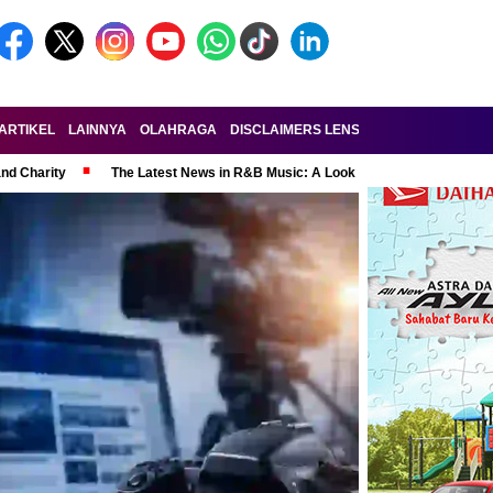
ARTIKEL
LAINNYA
OLAHRAGA
DISCLAIMERS LENSA-RAKYAT.COM
KE
and Charity
The Latest News in R&B Music: A Look at Super Bowl Perform