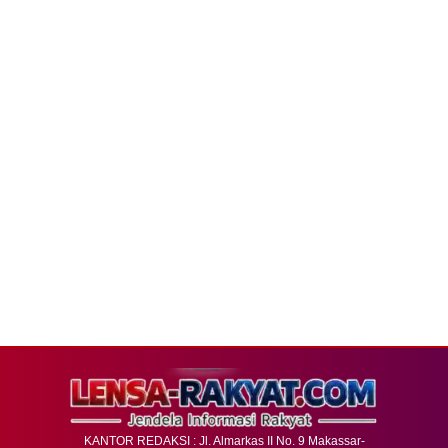
KANTOR REDAKSI : Jl. Almarkas II No. 9 Makassar-