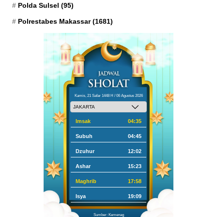
Polda Sulsel
(95)
Polrestabes Makassar
(1681)
Kamis, 21 Safar 1448 H / 06 Agustus 2026
Imsak
04:35
Subuh
04:45
Dzuhur
12:02
Ashar
15:23
Maghrib
17:58
Isya
19:09
Sumber: Kemenag