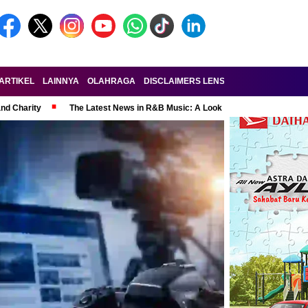
ARTIKEL
LAINNYA
OLAHRAGA
DISCLAIMERS LENSA-RAKYAT.COM
KE
and Charity
The Latest News in R&B Music: A Look at Super Bowl Perform