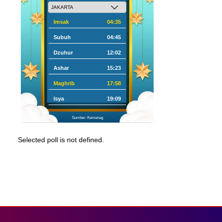
Imsak
04:35
Subuh
04:45
Dzuhur
12:02
Ashar
15:23
Maghrib
17:58
Isya
19:09
Sumber: Kemenag
Selected poll is not defined.