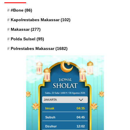
#Bone
(86)
Kapolrestabes Makassar
(102)
Makassar
(277)
Polda Sulsel
(95)
Polrestabes Makassar
(1682)
Sabtu, 23 Safar 1448 H / 08 Agustus 2026
Imsak
04:35
Subuh
04:45
Dzuhur
12:02