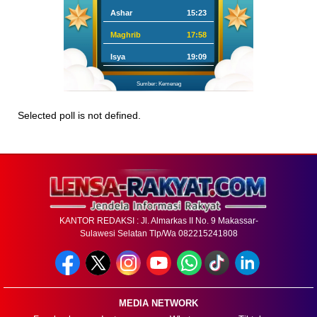
Ashar
15:23
Maghrib
17:58
Isya
19:09
Sumber: Kemenag
Selected poll is not defined.
KANTOR REDAKSI : Jl. Almarkas II No. 9 Makassar-
Sulawesi Selatan Tlp/Wa 082215241808
MEDIA NETWORK