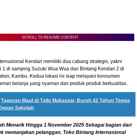
SCROLL TO RESUME CONTENT
ternasional Kendari memiliki dua cabang strategis, yakni
i 1 di samping Suzuki Wua Wua dan Bintang Kendari 2 di
ution, Kambu. Kedua lokasi ini siap melayani konsumen
man belanja yang nyaman dan produk-produk berkualitas.
Tawuran Maut di Tallo Makassar, Buruh 42 Tahun Tewas
 Depan Sekolah
ah Menarik Hingga 1 November 2025 Sebagai bagian dari
k memanjakan pelanggan, Toko Bintang Internasional