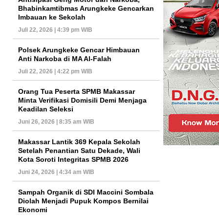
Bhabinkamtibmas Arungkeke Gencarkan
Imbauan ke Sekolah
Juli 22, 2026 | 4:39 pm WIB
Polsek Arungkeke Gencar Himbauan
Anti Narkoba di MA Al-Falah
Juli 22, 2026 | 4:22 pm WIB
Orang Tua Peserta SPMB Makassar
Minta Verifikasi Domisili Demi Menjaga
Keadilan Seleksi
Juni 26, 2026 | 8:35 am WIB
Makassar Lantik 369 Kepala Sekolah
Setelah Penantian Satu Dekade, Wali
Kota Soroti Integritas SPMB 2026
Juni 24, 2026 | 4:34 am WIB
Sampah Organik di SDI Maccini Sombala
Diolah Menjadi Pupuk Kompos Bernilai
Ekonomi