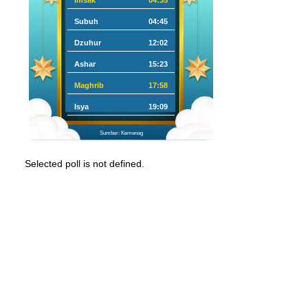
Imsak
04:35
Subuh
04:45
Dzuhur
12:02
Ashar
15:23
Maghrib
17:58
Isya
19:09
Sumber: Kemenag
Selected poll is not defined.