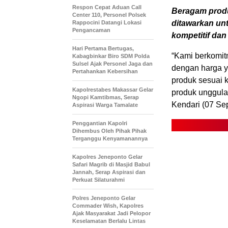
Respon Cepat Aduan Call
Beragam produ
Center 110, Personel Polsek
ditawarkan u
Rappocini Datangi Lokasi
Pengancaman
kompetitif dan 
Hari Pertama Bertugas,
“Kami berkomit
Kabagbinkar Biro SDM Polda
Sulsel Ajak Personel Jaga dan
dengan harga y
Pertahankan Kebersihan
produk sesuai 
Kapolrestabes Makassar Gelar
produk unggula
Ngopi Kamtibmas, Serap
Kendari (07 Se
Aspirasi Warga Tamalate
Penggantian Kapolri
Dihembus Oleh Pihak Pihak
Terganggu Kenyamanannya
Kapolres Jeneponto Gelar
Safari Magrib di Masjid Babul
Jannah, Serap Aspirasi dan
Perkuat Silaturahmi
Polres Jeneponto Gelar
Commader Wish, Kapolres
Ajak Masyarakat Jadi Pelopor
Keselamatan Berlalu Lintas