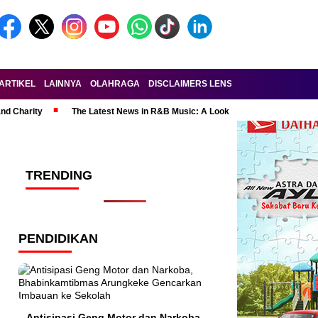
ARTIKEL
LAINNYA
OLAHRAGA
DISCLAIMERS LENSA-RAKYAT.COM
KE
and Charity
The Latest News in R&B Music: A Look at Super Bowl Perform
TRENDING
PENDIDIKAN
Antisipasi Geng Motor dan Narkoba,