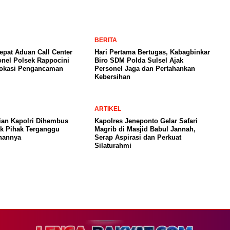
BERITA
pat Aduan Call Center
Hari Pertama Bertugas, Kabagbinkar
onel Polsek Rappocini
Biro SDM Polda Sulsel Ajak
Lokasi Pengancaman
Personel Jaga dan Pertahankan
Kebersihan
ARTIKEL
ian Kapolri Dihembus
Kapolres Jeneponto Gelar Safari
ak Pihak Terganggu
Magrib di Masjid Babul Jannah,
nannya
Serap Aspirasi dan Perkuat
Silaturahmi