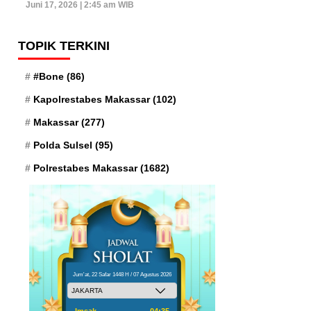
Juni 17, 2026 | 2:45 am WIB
TOPIK TERKINI
#Bone
(86)
Kapolrestabes Makassar
(102)
Makassar
(277)
Polda Sulsel
(95)
Polrestabes Makassar
(1682)
Jum'at, 22 Safar 1448 H / 07 Agustus 2026