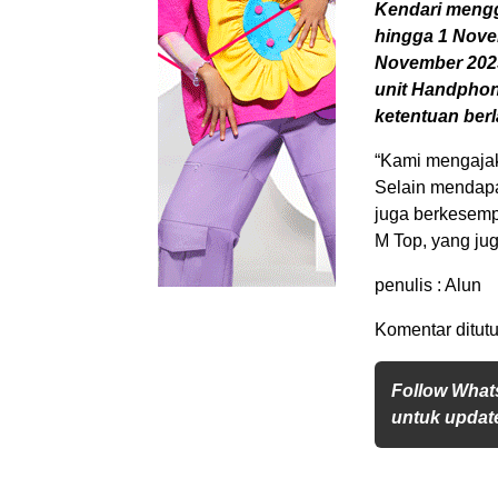
Kendari mengg
hingga 1 Nove
November 2025
unit Handphone
ketentuan berl
“Kami mengajak
Selain mendapa
juga berkesemp
M Top, yang jug
penulis : Alun
Komentar ditutu
Follow What
untuk update