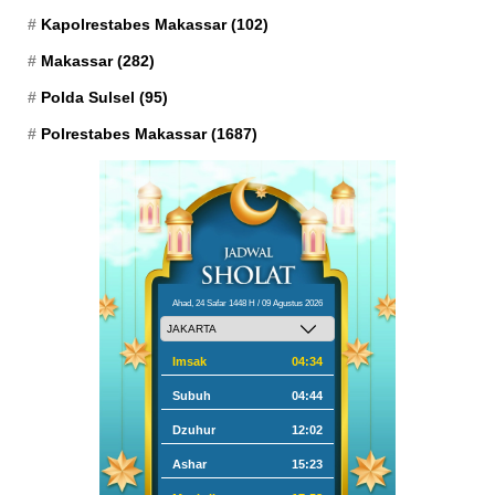
Kapolrestabes Makassar
(102)
Makassar
(282)
Polda Sulsel
(95)
Polrestabes Makassar
(1687)
Ahad, 24 Safar 1448 H / 09 Agustus 2026
Imsak
04:34
Subuh
04:44
Dzuhur
12:02
Ashar
15:23