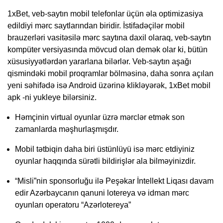
1xBet, veb-saytın mobil telefonlar üçün əla optimizasiya
edildiyi mərc saytlarından biridir. İstifadəçilər mobil
brauzerləri vasitəsilə mərc saytına daxil olaraq, veb-saytın
kompüter versiyasında mövcud olan demək olar ki, bütün
xüsusiyyətlərdən yararlana bilərlər. Veb-saytın aşağı
qismindəki mobil proqramlar bölməsinə, daha sonra açılan
yeni səhifədə isə Android üzərinə klikləyərək, 1xBet mobil
apk -ni yukleye bilərsiniz.
Həmçinin virtual oyunlar üzrə mərclər etmək son
zamanlarda məşhurlaşmışdır.
Mobil tətbiqin daha biri üstünlüyü isə mərc etdiyiniz
oyunlar haqqında sürətli bildirişlər ala bilməyinizdir.
“Misli”nin sponsorluğu ilə Peşəkar İntellekt Liqası davam
edir Azərbaycanın qanuni lotereya və idman mərc
oyunları operatoru “Azərlotereya”