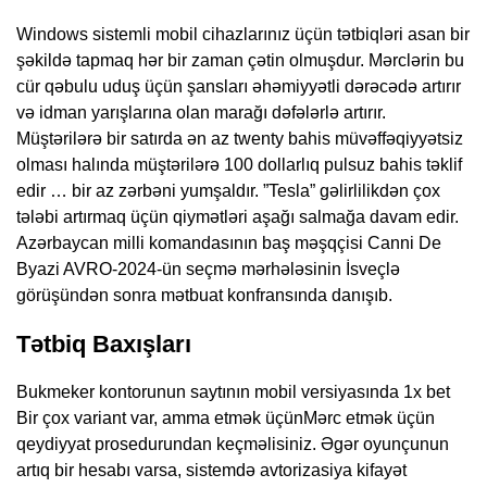
Windows sistemli mobil cihazlarınız üçün tətbiqləri asan bir
şəkildə tapmaq hər bir zaman çətin olmuşdur. Mərclərin bu
cür qəbulu uduş üçün şansları əhəmiyyətli dərəcədə artırır
və idman yarışlarına olan marağı dəfələrlə artırır.
Müştərilərə bir satırda ən az twenty bahis müvəffəqiyyətsiz
olması halında müştərilərə 100 dollarlıq pulsuz bahis təklif
edir … bir az zərbəni yumşaldır. ”Tesla” gəlirlilikdən çox
tələbi artırmaq üçün qiymətləri aşağı salmağa davam edir.
Azərbaycan milli komandasının baş məşqçisi Canni De
Byazi AVRO-2024-ün seçmə mərhələsinin İsveçlə
görüşündən sonra mətbuat konfransında danışıb.
Tətbiq Baxışları
Bukmeker kontorunun saytının mobil versiyasında 1x bet
Bir çox variant var, amma etmək üçünMərc etmək üçün
qeydiyyat prosedurundan keçməlisiniz. Əgər oyunçunun
artıq bir hesabı varsa, sistemdə avtorizasiya kifayət