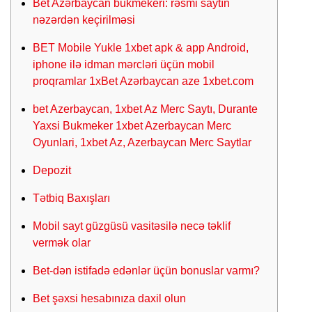
Bet Azərbaycan bukmekeri: rəsmi saytın
nəzərdən keçirilməsi
BET Mobile Yukle 1xbet apk & app Android,
iphone ilə idman mərcləri üçün mobil
proqramlar 1xBet Azərbaycan aze 1xbet.com
bet Azerbaycan, 1xbet Az Merc Saytı, Durante
Yaxsi Bukmeker 1xbet Azerbaycan Merc
Oyunlari, 1xbet Az, Azerbaycan Merc Saytlar
Depozit
Tətbiq Baxışları
Mobil sayt güzgüsü vasitəsilə necə təklif
vermək olar
Bet-dən istifadə edənlər üçün bonuslar varmı?
Bet şəxsi hesabınıza daxil olun