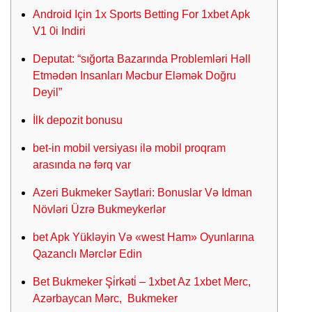
Android Için 1x Sports Betting For 1xbet Apk
V1 0i Indiri
Deputat: “sığorta Bazarında Problemləri Həll
Etmədən Insanları Məcbur Eləmək Doğru
Deyil”
İlk depozit bonusu
bet-in mobil versiyası ilə mobil proqram
arasında nə fərq var
Azeri Bukmeker Saytlari: Bonuslar Və Idman
Növləri Üzrə Bukmeykerlər
bet Apk Yükləyin Və «west Ham» Oyunlarına
Qazanclı Mərclər Edin
Bet Bukmeker Şi̇rkəti̇ – 1xbet Az 1xbet Merc,
Azərbaycan Mərc, Bukmeker