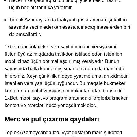
Nəzərinizə çatdıraq ki, bu tətbiqi yükləmək cihazınız
üçün heç bir təhlükə yaratmır.
Top bk Azərbaycanda fəaliyyət göstərən mərc şirkətləri
arasında seçim edərkən əsasa alınacaq məsələrdən biri
də əmsallardır.
1xbetmobi bukmeker veb-saytının mobil versiyasının
üstünlüyü az miqdarda trafikdən istifadə edən istənilən
mobil cihaz üçün optimallaşdırılmış versiyadır. Bunun
sayəsində hətta köhnəlmiş smartfonlardan da mərc edə
bilərsiniz. Xeyr, çünki ilkin qeydiyyat məlumatları xidmətin
istənilən versiyası üçün uyğundur. Bu məqalə bukmeker
kontorunun mobil versiyasının imkanlarından bəhs edir
1xBet, mobil sayt və proqram arasındakı fərqlərbukmeker
kontoruvə mərcləri necə yerləşdirmək olar.
Mərc və pul çıxarma qaydaları
Top bk Azərbaycanda fəaliyyət göstərən mərc şirkətləri