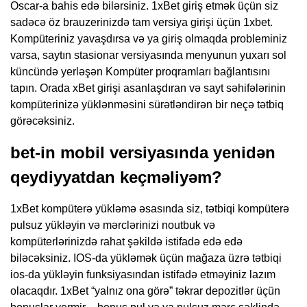
Oscar-a bahis edə bilərsiniz. 1xBet giriş etmək üçün siz
sadəcə öz brauzerinizdə tam versiya girişi üçün 1xbet.
Kompüteriniz yavaşdırsa və ya giriş olmaqda probleminiz
varsa, saytın stasionar versiyasında menyunun yuxarı sol
küncündə yerləşən Kompüter proqramları bağlantısını
tapın. Orada xBet girişi asanlaşdıran və sayt səhifələrinin
kompüterinizə yüklənməsini sürətləndirən bir neçə tətbiq
görəcəksiniz.
bet-in mobil versiyasında yenidən
qeydiyyatdan keçməliyəm?
1xBet kompüterə yükləmə əsasında siz, tətbiqi kompüterə
pulsuz yükləyin və mərclərinizi noutbuk və
kompüterlərinizdə rahat şəkildə istifadə edə edə
biləcəksiniz. IOS-da yükləmək üçün mağaza üzrə tətbiqi
ios-da yükləyin funksiyasından istifadə etməyiniz lazım
olacaqdır. 1xBet “yalnız ona görə” təkrar depozitlər üçün