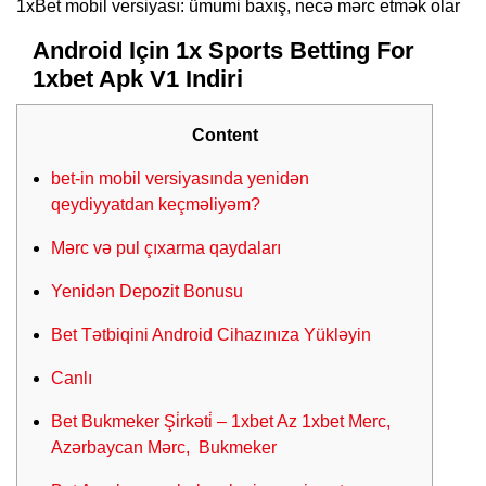
1xBet mobil versiyası: ümumi baxış, necə mərc etmək olar
Android Için 1x Sports Betting For
1xbet Apk V1 Indiri
Content
bet-in mobil versiyasında yenidən
qeydiyyatdan keçməliyəm?
Mərc və pul çıxarma qaydaları
Yenidən Depozit Bonusu
Bet Tətbiqini Android Cihazınıza Yükləyin
Canlı
Bet Bukmeker Şi̇rkəti̇ – 1xbet Az 1xbet Merc,
Azərbaycan Mərc, Bukmeker