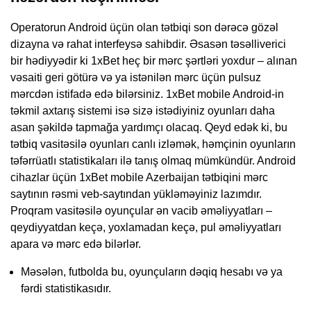
Operatorun Android üçün olan tətbiqi son dərəcə gözəl
dizayna və rahat interfeysə sahibdir. Əsasən təsəlliverici
bir hədiyyədir ki 1xBet heç bir mərc şərtləri yoxdur – alınan
vəsaiti geri götürə və ya istənilən mərc üçün pulsuz
mərcdən istifadə edə bilərsiniz. 1xBet mobile Android-in
təkmil axtarış sistemi isə sizə istədiyiniz oyunları daha
asan şəkildə tapmağa yardımçı olacaq. Qeyd edək ki, bu
tətbiq vasitəsilə oyunları canlı izləmək, həmçinin oyunların
təfərrüatlı statistikaları ilə tanış olmaq mümkündür. Android
cihazlar üçün 1xBet mobile Azerbaijan tətbiqini mərc
saytının rəsmi veb-saytından yükləməyiniz lazımdır.
Proqram vasitəsilə oyunçular ən vacib əməliyyatları –
qeydiyyatdan keçə, yoxlamadan keçə, pul əməliyyatları
apara və mərc edə bilərlər.
Məsələn, futbolda bu, oyunçuların dəqiq hesabı və ya
fərdi statistikasıdır.