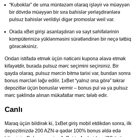
“Kuboklar” de uma müntəzəm olaraq işləyir və müəyyən
bir dövrdə müəyyən bir sıra bahislər yerləşdirənlərə
pulsuz bahislər verildiyi digər promoslar weil var.
Orada xBet girişi asanlaşdıran və sayt səhifələrinin
kompüterinizə yüklənməsini sürətləndirən bir neçə tətbiq
görəcəksiniz.
Ondan istifadə etmək üçün nəticəni kupona əlavə etmək
kifayətdir, burada pulsuz mərc seçimini seçirsiniz. Bir
qayda olaraq, pulsuz mərcin bitmə tarixi var, bundan sonra
bonus mərcləri ləğv edilir. 1xBet “yalnız ona görə” təkrar
depozitlər üçün bonuslar vermir – bonus pul və ya pulsuz
mərc şəklində alınan mükafatlar mərc tələb edir.
Canlı
Maraq üçün bildirək ki, 1xBet giriş mobil etdikdən sonra, ilk
depozitinizdə 200 AZN-ə qədər 100% bonus əldə edə