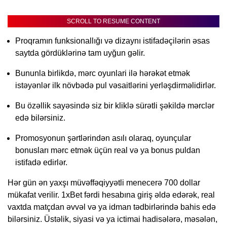
SCROLL TO RESUME CONTENT
Proqramın funksionallığı və dizaynı istifadəçilərin əsas
saytda gördüklərinə tam uyğun gəlir.
Bununla birlikdə, mərc oyunlari ilə hərəkət etmək
istəyənlər ilk növbədə pul vəsaitlərini yerləşdirməlidirlər.
Bu özəllik sayəsində siz bir kliklə sürətli şəkildə mərclər
edə bilərsiniz.
Promosyonun şərtlərindən asılı olaraq, oyunçular
bonusları mərc etmək üçün real və ya bonus puldan
istifadə edirlər.
Hər gün ən yaxşı müvəffəqiyyətli menecerə 700 dollar
mükafat verilir. 1xBet fərdi hesabına giriş əldə edərək, real
vaxtda matçdan əvvəl və ya idman tədbirlərində bahis edə
bilərsiniz. Üstəlik, siyasi və ya ictimai hadisələrə, məsələn,