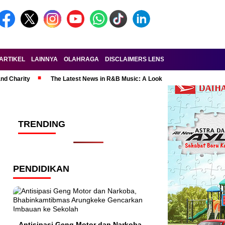
ARTIKEL
LAINNYA
OLAHRAGA
DISCLAIMERS LENSA-RAKYAT.COM
KE
and Charity
The Latest News in R&B Music: A Look at Super Bowl Perform
TRENDING
PENDIDIKAN
Antisipasi Geng Motor dan Narkoba,