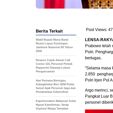
Post Views:
47
Berita Terkait
LENSA-RAKYA
Wakil Bupati Muna Barat
Resmi Lepas Kontingen
Prabowo telah
Jambore Nasional XII Tahun
2026
Polri. Penghar
bertugas.
Respon Cepat Aduan Call
Center 110, Personel Polsek
“Selama masa k
Rappocini Datangi Lokasi
Pengancaman
2.850 pengharg
Polri Irjen Pol
Hari Pertama Bertugas,
Kabagbinkar Biro SDM Polda
Sulsel Ajak Personel Jaga dan
Argo merinci, 
Pertahankan Kebersihan
Pangkat Luar B
Kapolrestabes Makassar Gelar
personel diber
Ngopi Kamtibmas, Serap
Aspirasi Warga Tamalate