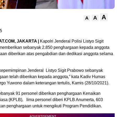
A
A
A
5
T.COM, JAKARTA |
Kapolri Jenderal Polisi Listyo Sigit
 memberikan sebanyak 2.850 penghargaan kepada anggota
gaan diberikan atas pengabdian dan dedikasi anggota selama
epemimpinan Jenderal Listyo Sigit Prabowo sebanyak
aan telah diberikan kepada anggota,” kata Kadiv Humas
 Argo Yuwono dalam keterangan tertulis, Kamis (28/10/2021).
sebanyak 91 personel diberikan penghargaan Kenaikan
iasa (KPLB), lima personel diberi KPLB Anumerta, 603
ikan penghargaan untuk mengikuti Program Pendidikan.
ADVERTISEMENT