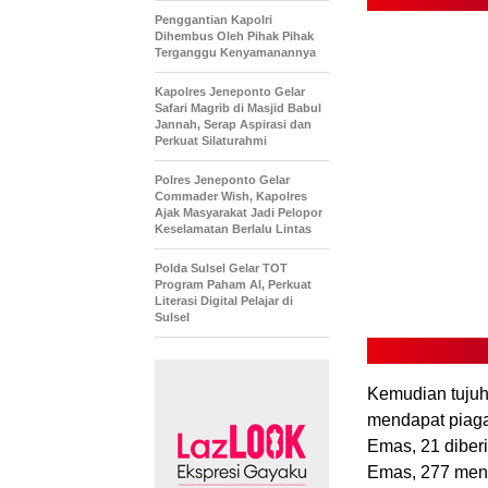
Penggantian Kapolri
Dihembus Oleh Pihak Pihak
Terganggu Kenyamanannya
Kapolres Jeneponto Gelar
Safari Magrib di Masjid Babul
Jannah, Serap Aspirasi dan
Perkuat Silaturahmi
Polres Jeneponto Gelar
Commader Wish, Kapolres
Ajak Masyarakat Jadi Pelopor
Keselamatan Berlalu Lintas
Polda Sulsel Gelar TOT
Program Paham AI, Perkuat
Literasi Digital Pelajar di
Sulsel
Kemudian tujuh
mendapat piaga
Emas, 21 diber
Emas, 277 mend