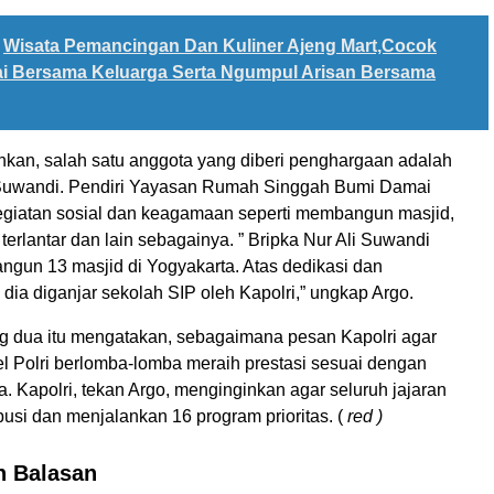
Wisata Pemancingan Dan Kuliner Ajeng Mart,Cocok
ai Bersama Keluarga Serta Ngumpul Arisan Bersama
kan, salah satu anggota yang diberi penghargaan adalah
 Suwandi. Pendiri Yayasan Rumah Singgah Bumi Damai
kegiatan sosial dan keagamaan seperti membangun masjid,
terlantar dan lain sebagainya. ” Bripka Nur Ali Suwandi
ngun 13 masjid di Yogyakarta. Atas dedikasi dan
ia diganjar sekolah SIP oleh Kapolri,” ungkap Argo.
ng dua itu mengatakan, sebagaimana pesan Kapolri agar
el Polri berlomba-lomba meraih prestasi sesuai dengan
. Kapolri, tekan Argo, menginginkan agar seluruh jajaran
busi dan menjalankan 16 program prioritas. (
red )
n Balasan