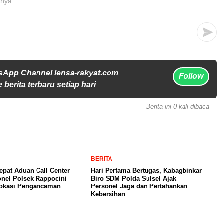
tnya.
sApp Channel lensa-rakyat.com
Follow
 berita terbaru setiap hari
Berita ini 0 kali dibaca
BERITA
pat Aduan Call Center
Hari Pertama Bertugas, Kabagbinkar
onel Polsek Rappocini
Biro SDM Polda Sulsel Ajak
Lokasi Pengancaman
Personel Jaga dan Pertahankan
Kebersihan