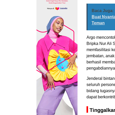
Baca Juga:
Buat Nyant
Teman
Argo mencontoh
Bripka Nur Ali
memfasilitasi 
jembatan, anak 
berhasil memba
pengabdiannya d
Jenderal binta
seluruh person
bidang tugasnya
dapat berkontri
Tinggalka