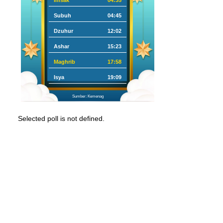
Imsak
04:35
Subuh
04:45
Dzuhur
12:02
Ashar
15:23
Maghrib
17:58
Isya
19:09
Sumber: Kemenag
Selected poll is not defined.