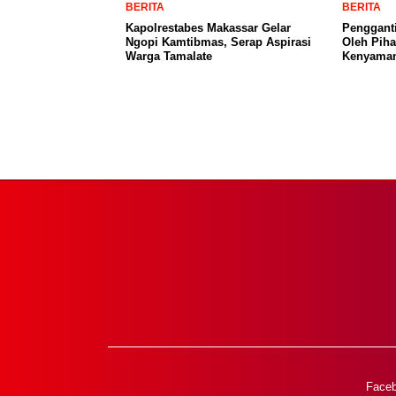
BERITA
BERITA
Kapolrestabes Makassar Gelar
Penggant
Ngopi Kamtibmas, Serap Aspirasi
Oleh Pih
Warga Tamalate
Kenyama
Face