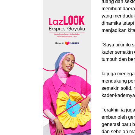
ruang dan sekt
membuat daerah
yang menduduki
dinamika tetapi
menjadikan kit
‎”Saya pikir it
kader semakin 
tumbuh dan ber
‎Ia juga meneg
mendukung penu
semakin solid,
kader-kaderny
‎Terakhir, ia j
emban oleh gen
generasi baru 
dan sebelah ma