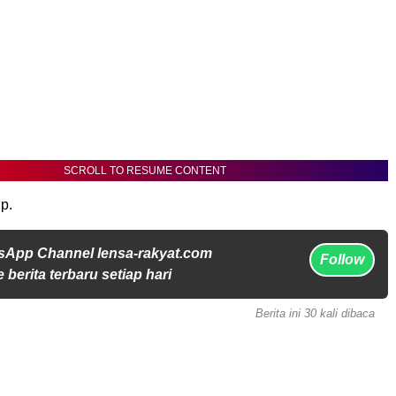
SCROLL TO RESUME CONTENT
p.
sApp Channel lensa-rakyat.com
Follow
 berita terbaru setiap hari
Berita ini 30 kali dibaca