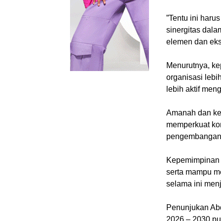
‎”Tentu ini haru
sinergitas dal
elemen dan eks
‎Menurutnya, 
organisasi lebi
lebih aktif me
‎Amanah dan ke
memperkuat kon
pengembangan 
‎Kepemimpinan 
serta mampu me
selama ini menj
‎Penunjukan Ab
2026 – 2030 pu