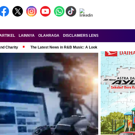
ARTIKEL
LAINNYA
OLAHRAGA
DISCLAIMERS LENSA-RAKYAT.COM
KE
and Charity
The Latest News in R&B Music: A Look at Super Bowl Perform