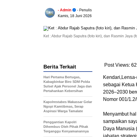
- Admin
- Penulis
Kamis, 18 Juni 2026
Ket : Abdur Rajab Saputra (foto kiri), dan Rasmin Jaya (f
Post Views:
62
Berita Terkait
Kendari,Lensa-
Hari Pertama Bertugas,
Kabagbinkar Biro SDM Polda
sebagai Ketua
Sulsel Ajak Personel Jaga dan
Pertahankan Kebersihan
2026–2030 ber
Nomor 001/1.2
Kapolrestabes Makassar Gelar
Ngopi Kamtibmas, Serap
Aspirasi Warga Tamalate
‎Menyambut hal
sampaikan saya
Penggantian Kapolri
Dihembus Oleh Pihak Pihak
Daya Manusia 
Terganggu Kenyamanannya
jabatan strate