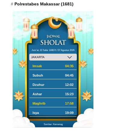
Polrestabes Makassar
(1681)
Jum'at, 22 Safar 1448 H / 07 Agustus 2026
Imsak
04:35
Subuh
04:45
Dzuhur
12:02
Ashar
15:23
Maghrib
17:58
Isya
19:09
Sumber: Kemenag