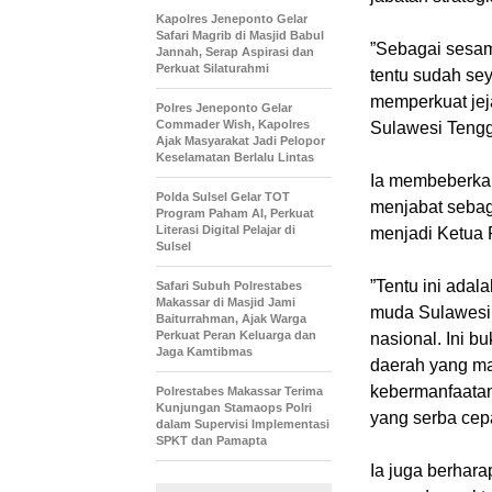
Kapolres Jeneponto Gelar
Safari Magrib di Masjid Babul
‎”Sebagai sesa
Jannah, Serap Aspirasi dan
Perkuat Silaturahmi
tentu sudah se
memperkuat jej
Polres Jeneponto Gelar
Commader Wish, Kapolres
Sulawesi Tengga
Ajak Masyarakat Jadi Pelopor
Keselamatan Berlalu Lintas
‎Ia membeberka
Polda Sulsel Gelar TOT
menjabat seba
Program Paham AI, Perkuat
Literasi Digital Pelajar di
menjadi Ketua 
Sulsel
‎”Tentu ini ada
Safari Subuh Polrestabes
Makassar di Masjid Jami
muda Sulawesi 
Baiturrahman, Ajak Warga
Perkuat Peran Keluarga dan
nasional. Ini b
Jaga Kamtibmas
daerah yang m
kebermanfaatan
Polrestabes Makassar Terima
Kunjungan Stamaops Polri
yang serba cep
dalam Supervisi Implementasi
SPKT dan Pamapta
‎Ia juga berhar