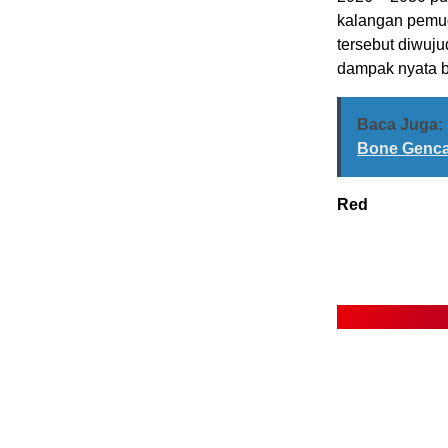
kalangan pemud
tersebut diwuj
dampak nyata b
Baca Juga:
Bone Genca
Red