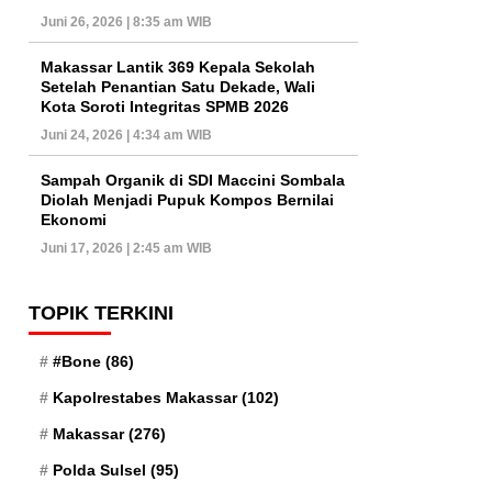
Juni 26, 2026 | 8:35 am WIB
Makassar Lantik 369 Kepala Sekolah
Setelah Penantian Satu Dekade, Wali
Kota Soroti Integritas SPMB 2026
Juni 24, 2026 | 4:34 am WIB
Sampah Organik di SDI Maccini Sombala
Diolah Menjadi Pupuk Kompos Bernilai
Ekonomi
Juni 17, 2026 | 2:45 am WIB
TOPIK TERKINI
#Bone
(86)
Kapolrestabes Makassar
(102)
Makassar
(276)
Polda Sulsel
(95)