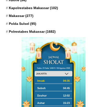
Kapolrestabes Makassar
(102)
Makassar
(277)
Polda Sulsel
(95)
Polrestabes Makassar
(1682)
Sabtu, 23 Safar 1448 H / 08 Agustus 2026
Imsak
04:35
Subuh
04:45
Dzuhur
12:02
Ashar
15:23