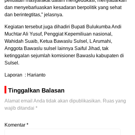
pelibatan masyarakat dalam mengedukasi, menyadarkan
dan menyebarluaskan kesadaran berpolitik yang sehat
dan berintegtitas,” jelasnya.
Kegiatan tersebut juga dihadiri Bupati Bulukumba Andi
Muchtar Ali Yusuf, Penggiat Kepemiliuan nasional,
Wahidah Suaib, Ketua Bawaslu Sulsel, L Arumahi,
Anggota Bawaslu sulsel lainnya Saiful Jihad, tak
ketinggalan sejumlah komisioner Bawaslu kabupaten di
Sulsel.
Laporan : Harianto
Tinggalkan Balasan
Alamat email Anda tidak akan dipublikasikan.
Ruas yang
wajib ditandai
*
Komentar
*