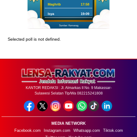
Maghrib
17:58
Isya
19:09
Sumber: Kemenag
Selected poll is not defined.
KANTOR REDAKSI : Jl. Almarkas II No. 9 Makassar-
Sulawesi Selatan Tlp/Wa 082215241808
MEDIA NETWORK
Facebook.com
Instagram.com
Whatsapp.com
Tiktok.com