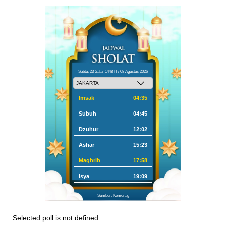
Sabtu, 23 Safar 1448 H / 08 Agustus 2026
Imsak
04:35
Subuh
04:45
Dzuhur
12:02
Ashar
15:23
Maghrib
17:58
Isya
19:09
Sumber: Kemenag
Selected poll is not defined.