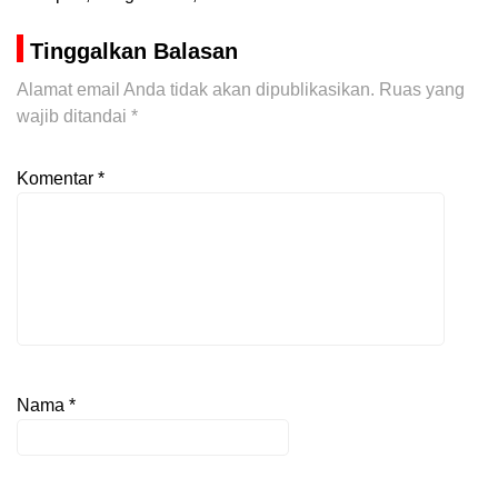
Tinggalkan Balasan
Alamat email Anda tidak akan dipublikasikan.
Ruas yang
wajib ditandai
*
Komentar
*
Nama
*