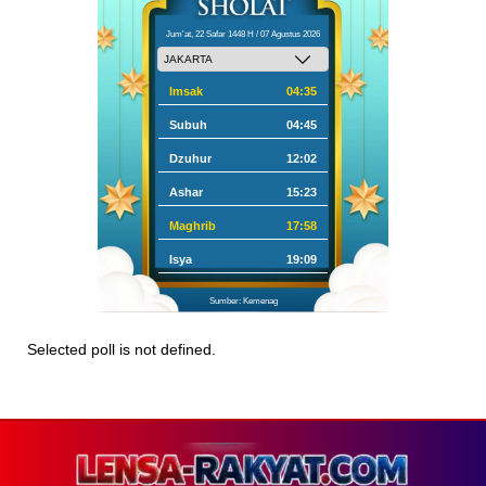
Jum'at, 22 Safar 1448 H / 07 Agustus 2026
Imsak
04:35
Subuh
04:45
Dzuhur
12:02
Ashar
15:23
Maghrib
17:58
Isya
19:09
Sumber: Kemenag
Selected poll is not defined.