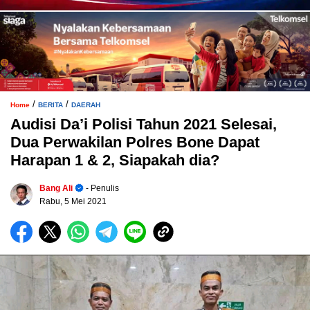
/
/
Home
BERITA
DAERAH
Audisi Da’i Polisi Tahun 2021 Selesai,
Dua Perwakilan Polres Bone Dapat
Harapan 1 & 2, Siapakah dia?
Bang Ali
- Penulis
Rabu, 5 Mei 2021