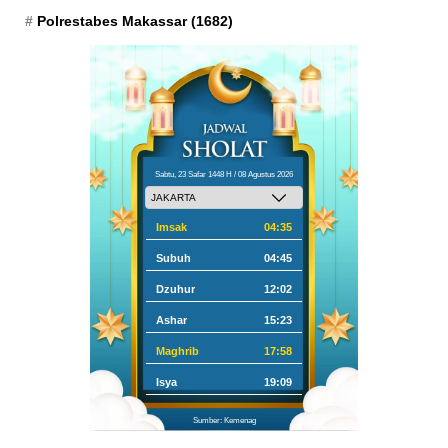
Polrestabes Makassar
(1682)
Sabtu, 23 Safar 1448 H / 08 Agustus 2026
Imsak
04:35
Subuh
04:45
Dzuhur
12:02
Ashar
15:23
Maghrib
17:58
Isya
19:09
Sumber: Kemenag