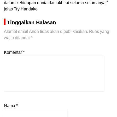
dalam kehidupan dunia dan akhirat selama-selamanya,”
jelas Try Handako
Tinggalkan Balasan
Alamat email Anda tidak akan dipublikasikan.
Ruas yang
wajib ditandai
*
Komentar
*
Nama
*