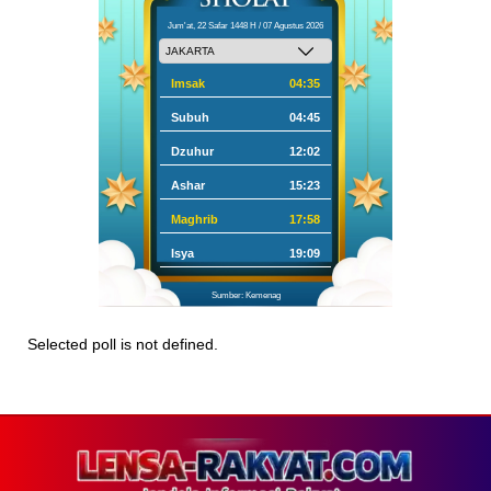
Jum'at, 22 Safar 1448 H / 07 Agustus 2026
Imsak
04:35
Subuh
04:45
Dzuhur
12:02
Ashar
15:23
Maghrib
17:58
Isya
19:09
Sumber: Kemenag
Selected poll is not defined.