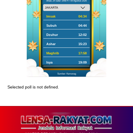
Ahad, 24 Safar 1448 H / 09 Agustus 2026
Imsak
04:34
Subuh
04:44
Dzuhur
12:02
Ashar
15:23
Maghrib
17:58
Isya
19:09
Sumber: Kemenag
Selected poll is not defined.