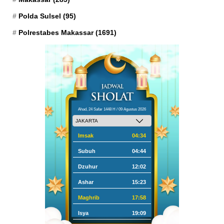
Polda Sulsel
(95)
Polrestabes Makassar
(1691)
Ahad, 24 Safar 1448 H / 09 Agustus 2026
Imsak
04:34
Subuh
04:44
Dzuhur
12:02
Ashar
15:23
Maghrib
17:58
Isya
19:09