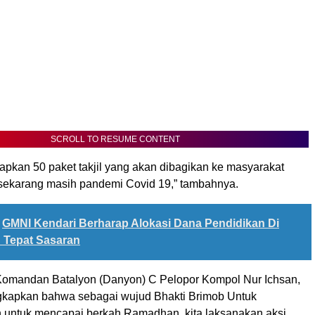
SCROLL TO RESUME CONTENT
siapkan 50 paket takjil yang akan dibagikan ke masyarakat
i sekarang masih pandemi Covid 19,” tambahnya.
GMNI Kendari Berharap Alokasi Dana Pendidikan Di
h Tepat Sasaran
Komandan Batalyon (Danyon) C Pelopor Kompol Nur Ichsan,
kapkan bahwa sebagai wujud Bhakti Brimob Untuk
 untuk mencapai berkah Ramadhan, kita laksanakan aksi