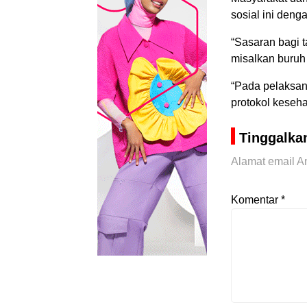
sosial ini deng
“Sasaran bagi 
misalkan buruh 
“Pada pelaksana
protokol keseha
Tinggalka
Alamat email An
Komentar
*