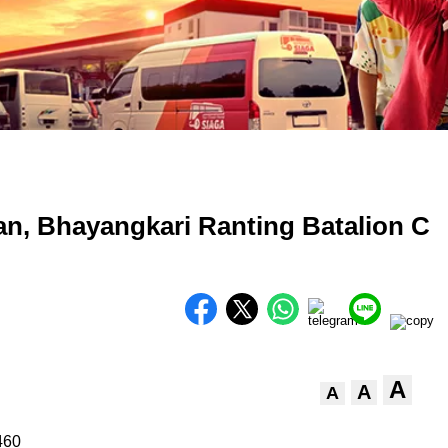
n, Bhayangkari Ranting Batalion C
A
A
A
460