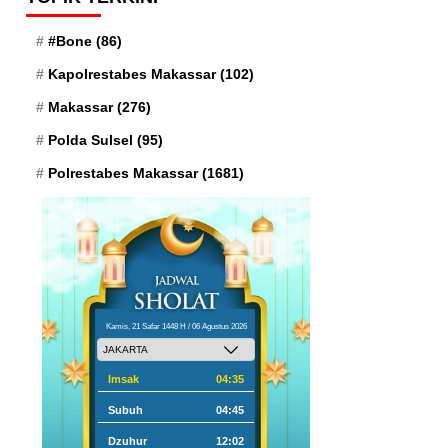
#Bone
(86)
Kapolrestabes Makassar
(102)
Makassar
(276)
Polda Sulsel
(95)
Polrestabes Makassar
(1681)
Kamis, 21 Safar 1448 H / 06 Agustus 2026
Imsak
04:35
Subuh
04:45
Dzuhur
12:02