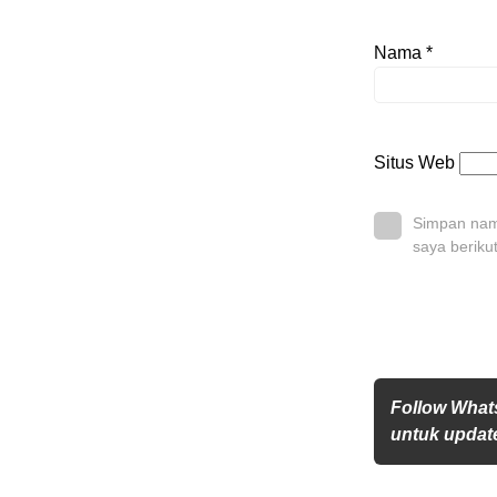
Nama
*
Situs Web
Simpan nama
saya beriku
Follow What
untuk update