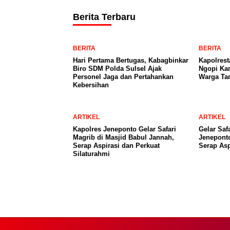
Berita Terbaru
BERITA
BERITA
Hari Pertama Bertugas, Kabagbinkar
Kapolrest
Biro SDM Polda Sulsel Ajak
Ngopi Kam
Personel Jaga dan Pertahankan
Warga Ta
Kebersihan
ARTIKEL
ARTIKEL
Kapolres Jeneponto Gelar Safari
Gelar Saf
Magrib di Masjid Babul Jannah,
Jeneponto
Serap Aspirasi dan Perkuat
Serap Asp
Silaturahmi