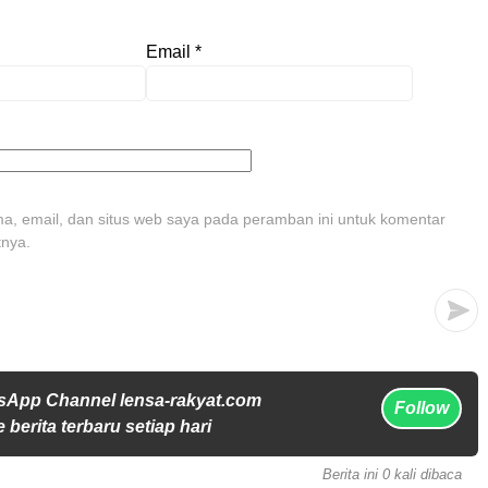
Email
*
, email, dan situs web saya pada peramban ini untuk komentar
tnya.
sApp Channel lensa-rakyat.com
Follow
 berita terbaru setiap hari
Berita ini 0 kali dibaca