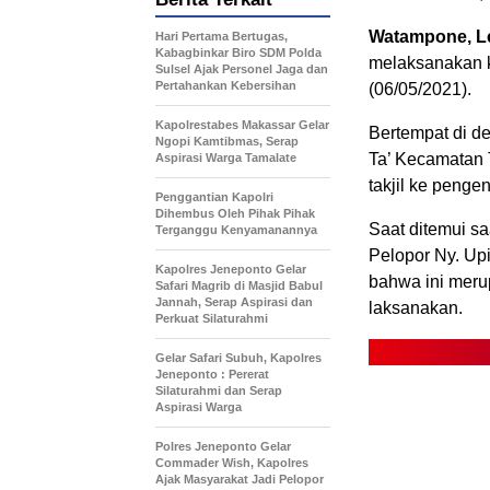
Watampone, L
Hari Pertama Bertugas,
Kabagbinkar Biro SDM Polda
melaksanakan ke
Sulsel Ajak Personel Jaga dan
Pertahankan Kebersihan
(06/05/2021).
Kapolrestabes Makassar Gelar
Bertempat di d
Ngopi Kamtibmas, Serap
Ta’ Kecamatan T
Aspirasi Warga Tamalate
takjil ke penge
Penggantian Kapolri
Dihembus Oleh Pihak Pihak
Saat ditemui sa
Terganggu Kenyamanannya
Pelopor Ny. Up
Kapolres Jeneponto Gelar
bahwa ini meru
Safari Magrib di Masjid Babul
Jannah, Serap Aspirasi dan
laksanakan.
Perkuat Silaturahmi
Gelar Safari Subuh, Kapolres
Jeneponto : Pererat
Silaturahmi dan Serap
Aspirasi Warga
Polres Jeneponto Gelar
Commader Wish, Kapolres
Ajak Masyarakat Jadi Pelopor