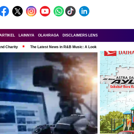
ARTIKEL
LAINNYA
OLAHRAGA
DISCLAIMERS LENSA-RAKYAT.COM
KE
and Charity
The Latest News in R&B Music: A Look at Super Bowl Perform