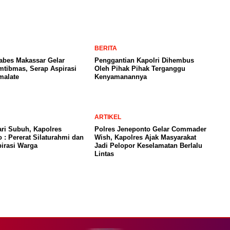
BERITA
abes Makassar Gelar
Penggantian Kapolri Dihembus
tibmas, Serap Aspirasi
Oleh Pihak Pihak Terganggu
malate
Kenyamanannya
ARTIKEL
ari Subuh, Kapolres
Polres Jeneponto Gelar Commader
 : Pererat Silaturahmi dan
Wish, Kapolres Ajak Masyarakat
irasi Warga
Jadi Pelopor Keselamatan Berlalu
Lintas