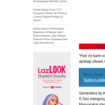
Keselamatan Berlalu Lintas
Polda Sulsel Gelar TOT
Program Paham AI, Perkuat
Literasi Digital Pelajar di
Sulsel
Safari Subuh Polrestabes
Makassar di Masjid Jami
Baiturrahman, Ajak Warga
Perkuat Peran Keluarga dan
Jaga Kamtibmas
“Hari ini kami 
apalagi situas
Baca Juga:
Sultra Lebi
Sementara itu 
S.Sos mengung
Masyarakat dan