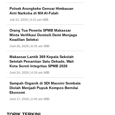
Polsek Arungkeke Gencar Himbauan
Anti Narkoba di MA Al-Falah
Juli 22, 2026 | 4:22 pm WIB
Orang Tua Peserta SPMB Makassar
Minta Verifikasi Domisili Demi Menjaga
Keadilan Seleksi
Juni 26, 2026 | 8:35 am WIB
Makassar Lantik 369 Kepala Sekolah
Setelah Penantian Satu Dekade, Wali
Kota Soroti Integritas SPMB 2026
Juni 24, 2026 | 4:34 am WIB
Sampah Organik di SDI Maccini Sombala
Diolah Menjadi Pupuk Kompos Bernilai
Ekonomi
Juni 17, 2026 | 2:45 am WIB
TOPIK TERKINI