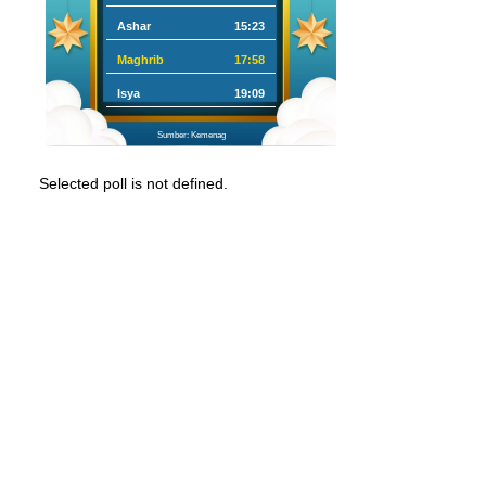
Ashar
15:23
Maghrib
17:58
Isya
19:09
Sumber: Kemenag
Selected poll is not defined.