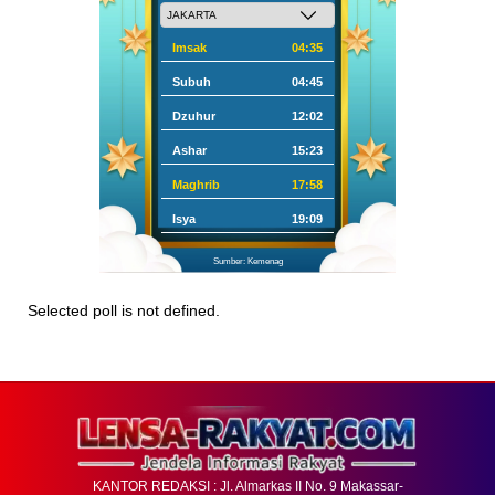
Imsak
04:35
Subuh
04:45
Dzuhur
12:02
Ashar
15:23
Maghrib
17:58
Isya
19:09
Sumber: Kemenag
Selected poll is not defined.
KANTOR REDAKSI : Jl. Almarkas II No. 9 Makassar-