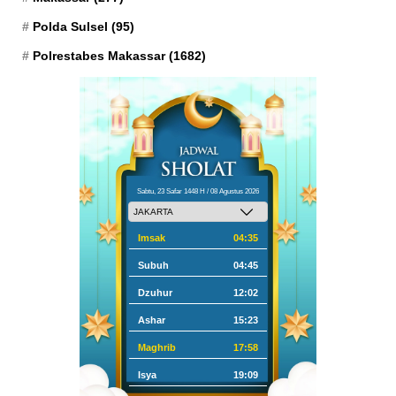
Polda Sulsel
(95)
Polrestabes Makassar
(1682)
Sabtu, 23 Safar 1448 H / 08 Agustus 2026
Imsak
04:35
Subuh
04:45
Dzuhur
12:02
Ashar
15:23
Maghrib
17:58
Isya
19:09