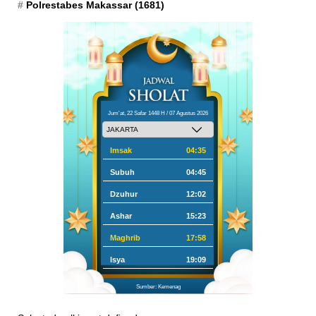
Polrestabes Makassar
(1681)
Jum'at, 22 Safar 1448 H / 07 Agustus 2026
Imsak
04:35
Subuh
04:45
Dzuhur
12:02
Ashar
15:23
Maghrib
17:58
Isya
19:09
Sumber: Kemenag