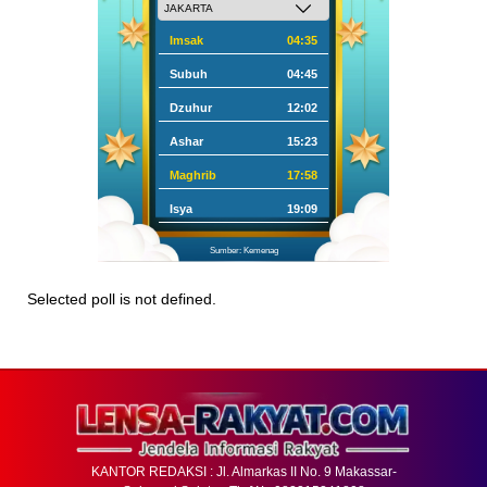
Imsak
04:35
Subuh
04:45
Dzuhur
12:02
Ashar
15:23
Maghrib
17:58
Isya
19:09
Sumber: Kemenag
Selected poll is not defined.
KANTOR REDAKSI : Jl. Almarkas II No. 9 Makassar-