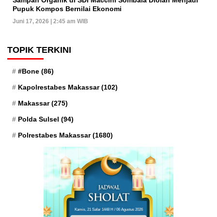
Sampah Organik di SDI Maccini Sombala Diolah Menjadi
Pupuk Kompos Bernilai Ekonomi
Juni 17, 2026 | 2:45 am WIB
TOPIK TERKINI
#Bone
(86)
Kapolrestabes Makassar
(102)
Makassar
(275)
Polda Sulsel
(94)
Polrestabes Makassar
(1680)
Kamis, 21 Safar 1448 H / 06 Agustus 2026