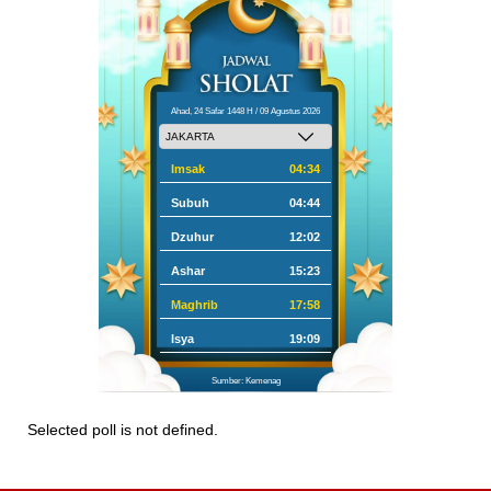
Ahad, 24 Safar 1448 H / 09 Agustus 2026
Imsak
04:34
Subuh
04:44
Dzuhur
12:02
Ashar
15:23
Maghrib
17:58
Isya
19:09
Sumber: Kemenag
Selected poll is not defined.