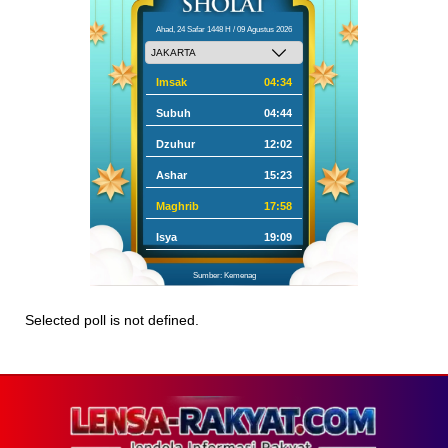
Ahad, 24 Safar 1448 H / 09 Agustus 2026
Imsak
04:34
Subuh
04:44
Dzuhur
12:02
Ashar
15:23
Maghrib
17:58
Isya
19:09
Sumber: Kemenag
Selected poll is not defined.