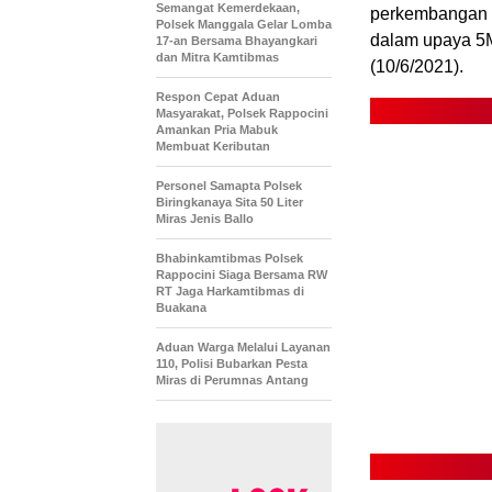
Semangat Kemerdekaan,
perkembangan C
Polsek Manggala Gelar Lomba
dalam upaya 5M
17-an Bersama Bhayangkari
dan Mitra Kamtibmas
(10/6/2021).
Respon Cepat Aduan
Masyarakat, Polsek Rappocini
Amankan Pria Mabuk
Membuat Keributan
Personel Samapta Polsek
Biringkanaya Sita 50 Liter
Miras Jenis Ballo
Bhabinkamtibmas Polsek
Rappocini Siaga Bersama RW
RT Jaga Harkamtibmas di
Buakana
Aduan Warga Melalui Layanan
110, Polisi Bubarkan Pesta
Miras di Perumnas Antang