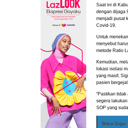
Saat ini di Ka
dengan dijaga 9
menjadi pusat 
Covid-19.
Untuk menekan 
menyebut harus
metode Ratio La
Kemudian, mela
lokasi isolasi 
yang masif, Sig
pasien bergejal
“Pastikan tidak
segera lakukan
SOP yang sudah 
Baca Juga: