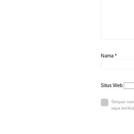
Nama
*
Situs Web
Simpan nama
saya beriku