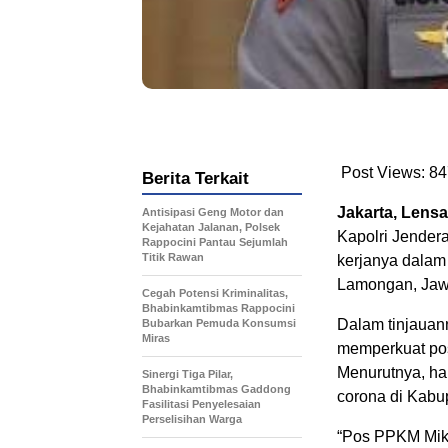
Post Views:
84
Berita Terkait
Jakarta, Lens
Antisipasi Geng Motor dan
Kejahatan Jalanan, Polsek
Kapolri Jender
Rappocini Pantau Sejumlah
Titik Rawan
kerjanya dalam
Lamongan, Jaw
Cegah Potensi Kriminalitas,
Bhabinkamtibmas Rappocini
Dalam tinjauann
Bubarkan Pemuda Konsumsi
Miras
memperkuat pos
Menurutnya, ha
Sinergi Tiga Pilar,
Bhabinkamtibmas Gaddong
corona di Kab
Fasilitasi Penyelesaian
Perselisihan Warga
“Pos PPKM Mikr