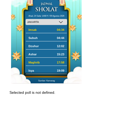
Ahad, 24 Safar 1448 H / 09 Agustus 2026
Imsak
04:34
Subuh
04:44
Dzuhur
12:02
Ashar
15:23
Maghrib
17:58
Isya
19:09
Sumber: Kemenag
Selected poll is not defined.