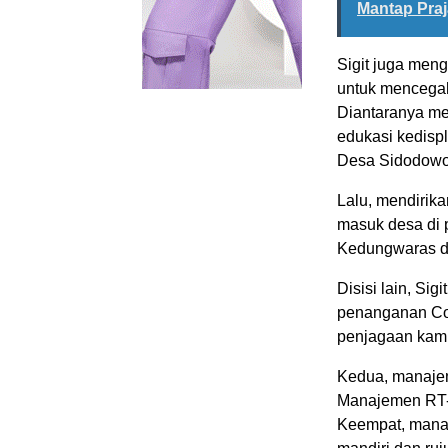
Mantap Praj
Sigit juga men
untuk mencegah
Diantaranya mel
edukasi kedisp
Desa Sidodowo,
Lalu, mendirik
masuk desa di
Kedungwaras d
Disisi lain, Si
penanganan Co
penjagaan kamp
Kedua, manajem
Manajemen RT-P
Keempat, manaje