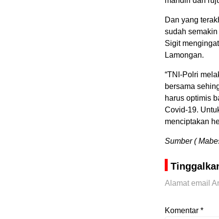
mandiri dan ru
Dan yang terak
sudah semakin b
Sigit menginga
Lamongan.
“TNI-Polri mel
bersama sehingg
harus optimis 
Covid-19. Untuk
menciptakan her
Sumber ( Mabes 
Tinggalka
Alamat email An
Komentar
*