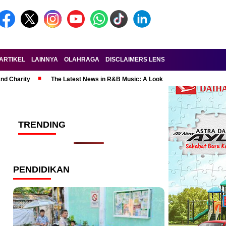
ARTIKEL
LAINNYA
OLAHRAGA
DISCLAIMERS LENSA-RAKYAT.COM
KE
and Charity
The Latest News in R&B Music: A Look at Super Bowl Perform
TRENDING
PENDIDIKAN