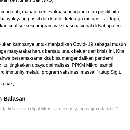
jukan ke Rumah Sakit (RS).
hir adalah, manajemen evakuasi pengangkutan positif bila
anyak yang positif dan klaster keluarga meluas. Tak lupa,
tkan soal suksesi program vaksinasi nasional di Kabupaten
akukan kampanye untuk menjadikan Covid- 19 sebagai musuh
a masyarakat harus bersatu untuk keluar dari krisis ini. Kita
bahwa bersama-sama kita bisa mengendalikan pandemi
 itu, tingkatkan upaya optimalisasi PPKM Mikro, sambil
d immunity melalui program vaksinasi massal,” tutup Sigit.
polri )
n Balasan
da tidak akan dipublikasikan.
Ruas yang wajib ditandai
*