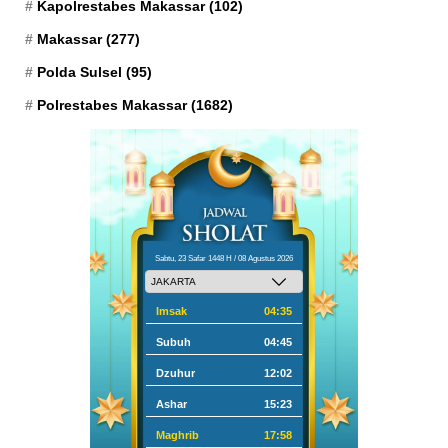
Kapolrestabes Makassar
(102)
Makassar
(277)
Polda Sulsel
(95)
Polrestabes Makassar
(1682)
Sabtu, 23 Safar 1448 H / 08 Agustus 2026
Imsak
04:35
Subuh
04:45
Dzuhur
12:02
Ashar
15:23
Maghrib
17:58