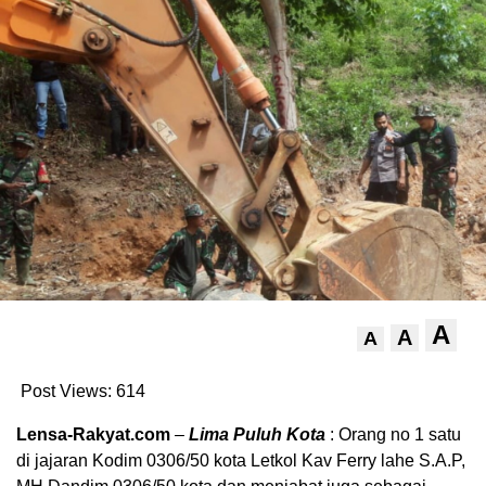
A
A
A
Post Views:
614
Lensa-Rakyat.com
–
Lima Puluh Kota
: Orang no 1 satu
di jajaran Kodim 0306/50 kota Letkol Kav Ferry lahe S.A.P,