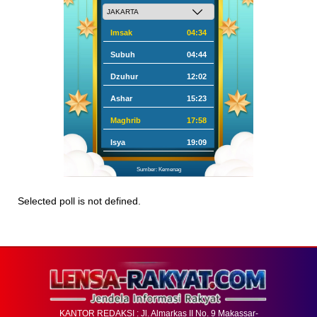
Imsak
04:34
Subuh
04:44
Dzuhur
12:02
Ashar
15:23
Maghrib
17:58
Isya
19:09
Sumber: Kemenag
Selected poll is not defined.
KANTOR REDAKSI : Jl. Almarkas II No. 9 Makassar-