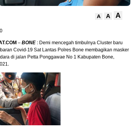
A
A
A
0
AT.COM
–
BONE
: Demi mencegah timbulnya Cluster baru
baran Covid-19 Sat Lantas Polres Bone membagikan masker
ara di jalan Petta Ponggawae No 1 Kabupaten Bone,
021.