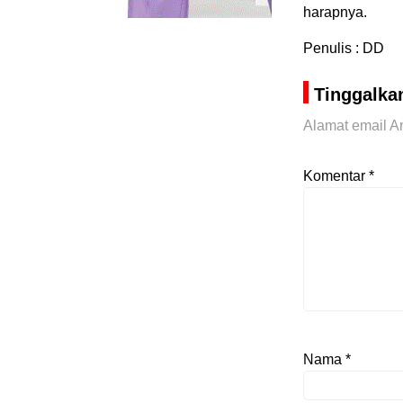
harapnya.
Penulis : DD
Tinggalka
Alamat email An
Komentar
*
Nama
*