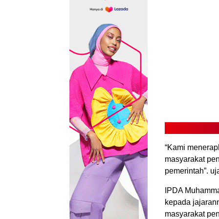
“Kami menerap
masyarakat pen
pemerintah”. uj
IPDA Muhammad
kepada jajaran
masyarakat pen