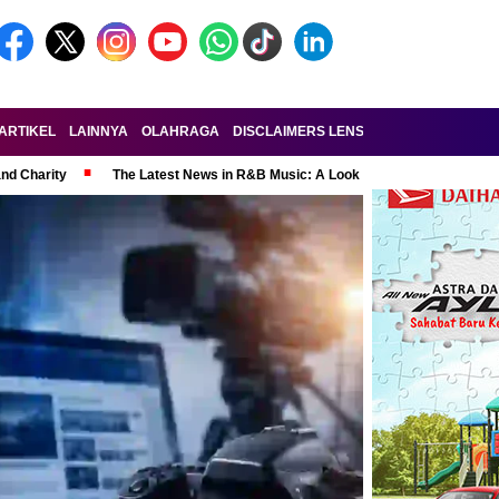
ARTIKEL
LAINNYA
OLAHRAGA
DISCLAIMERS LENSA-RAKYAT.COM
KE
and Charity
The Latest News in R&B Music: A Look at Super Bowl Perform