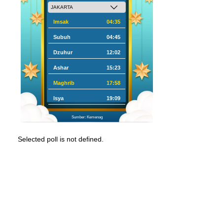
Imsak
04:35
Subuh
04:45
Dzuhur
12:02
Ashar
15:23
Maghrib
17:58
Isya
19:09
Sumber: Kemenag
Selected poll is not defined.