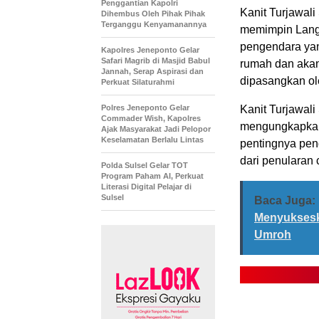
Penggantian Kapolri
Kanit Turjawal
Dihembus Oleh Pihak Pihak
Terganggu Kenyamanannya
memimpin Langsu
pengendara yan
Kapolres Jeneponto Gelar
Safari Magrib di Masjid Babul
rumah dan akan 
Jannah, Serap Aspirasi dan
dipasangkan ol
Perkuat Silaturahmi
Polres Jeneponto Gelar
Kanit Turjawal
Commader Wish, Kapolres
mengungkapkan
Ajak Masyarakat Jadi Pelopor
Keselamatan Berlalu Lintas
pentingnya pen
dari penularan 
Polda Sulsel Gelar TOT
Program Paham AI, Perkuat
Literasi Digital Pelajar di
Sulsel
Baca Juga:
Menyukseska
Umroh