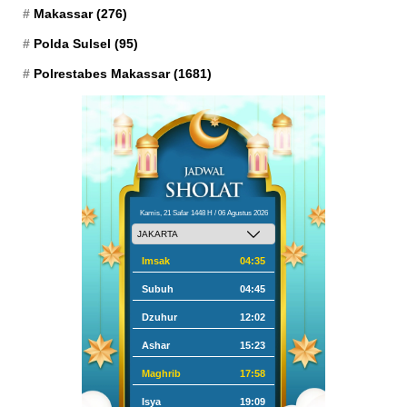
Makassar
(276)
Polda Sulsel
(95)
Polrestabes Makassar
(1681)
Kamis, 21 Safar 1448 H / 06 Agustus 2026
Imsak
04:35
Subuh
04:45
Dzuhur
12:02
Ashar
15:23
Maghrib
17:58
Isya
19:09