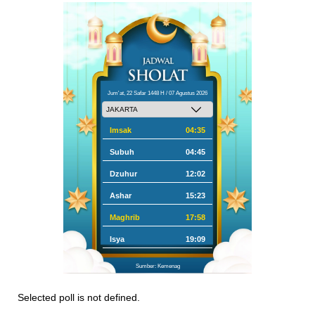
Jum'at, 22 Safar 1448 H / 07 Agustus 2026
Imsak
04:35
Subuh
04:45
Dzuhur
12:02
Ashar
15:23
Maghrib
17:58
Isya
19:09
Sumber: Kemenag
Selected poll is not defined.