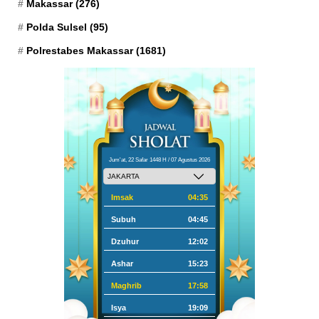
Makassar
(276)
Polda Sulsel
(95)
Polrestabes Makassar
(1681)
Jum'at, 22 Safar 1448 H / 07 Agustus 2026
Imsak
04:35
Subuh
04:45
Dzuhur
12:02
Ashar
15:23
Maghrib
17:58
Isya
19:09