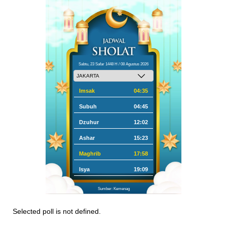
Sabtu, 23 Safar 1448 H / 08 Agustus 2026
Imsak
04:35
Subuh
04:45
Dzuhur
12:02
Ashar
15:23
Maghrib
17:58
Isya
19:09
Sumber: Kemenag
Selected poll is not defined.