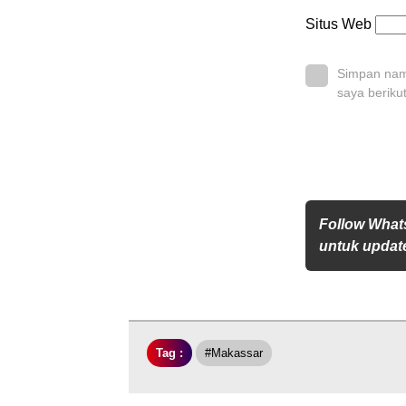
Situs Web
Simpan nama
saya beriku
Follow What
untuk update
Tag :
#Makassar