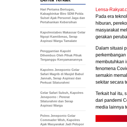
Lensa-Rakyat.
Hari Pertama Bertugas,
Kabagbinkar Biro SDM Polda
Pada era teknol
Sulsel Ajak Personel Jaga dan
Pertahankan Kebersihan
hiburan, perek
masyarakat mela
Kapolrestabes Makassar Gelar
gerakan perub
Ngopi Kamtibmas, Serap
Aspirasi Warga Tamalate
Dalam situasi 
Penggantian Kapolri
perkembangan i
Dihembus Oleh Pihak Pihak
Terganggu Kenyamanannya
membutuhkan in
fenomena Covi
Kapolres Jeneponto Gelar
Safari Magrib di Masjid Babul
semakin memaha
Jannah, Serap Aspirasi dan
sekitar secara t
Perkuat Silaturahmi
Gelar Safari Subuh, Kapolres
Terkait hal itu
Jeneponto : Pererat
dari pandemi Co
Silaturahmi dan Serap
Aspirasi Warga
media lainnya t
Polres Jeneponto Gelar
Commader Wish, Kapolres
Ajak Masyarakat Jadi Pelopor