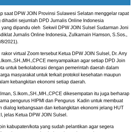
kap saat DPW JOIN Provinsi Sulawesi Selatan menggelar rapat
 dihadiri sejumlah DPD Jurnalis Online Indonesia
 yang dipandu oleh Sekwil DPW JOIN Sulsel Sudarman Joni
diklat Jurnalis Online Indonesia, Zulkarnain Hamson, S.Sos.,
/8/2021).
rakor virtual Zoom tersebut Ketua DPW JOIN Sulsel, Dr. Arry
S.Ikom.,SH.,MH.,CPCE menyampaikan agar setiap DPD Join
ota untuk berkolaborasi dengan pemerintah daerah dalam
rga masyarakat untuk terkait protokol kesehatan maupun
dalam kebangkitan ekonomi setiap daerah.
Salman, S.Ikom.,SH.,MH.,CPCE dikesempatan itu juga berharap
sama pengurus HIPMI dan Pengurus Kadin untuk membuat
n dialog kebangsaan dan kebangkitan ekonomi jelang HUT
, jelas Ketua DPW JOIN Sulsel.
oin kabupaten/kota yang sudah pelantikan agar segera