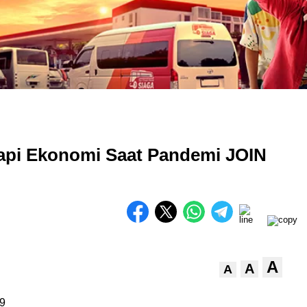
pi Ekonomi Saat Pandemi JOIN
A
A
A
9