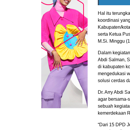
Hal itu terung
koordinasi yang
Kabupaten/kota
serta Ketua Pus
M.Si. Minggu (1
Dalam kegiatan 
Abdi Salman, 
di kabupaten k
mengedukasi wa
solusi cerdas 
Dr. Arry Abdi 
agar bersama-
sebuah kegiata
kemerdekaan RI
“Dari 15 DPD J