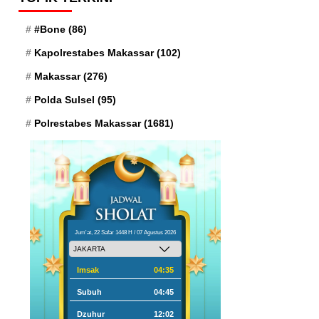
#Bone
(86)
Kapolrestabes Makassar
(102)
Makassar
(276)
Polda Sulsel
(95)
Polrestabes Makassar
(1681)
Jum'at, 22 Safar 1448 H / 07 Agustus 2026
Imsak
04:35
Subuh
04:45
Dzuhur
12:02