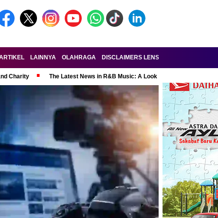
ARTIKEL
LAINNYA
OLAHRAGA
DISCLAIMERS LENSA-RAKYAT.COM
KE
and Charity
The Latest News in R&B Music: A Look at Super Bowl Perform