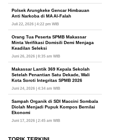
Polsek Arungkeke Gencar Himbauan
Anti Narkoba di MA Al-Falah
Juli 22, 2026 | 4:22 pm WIB
Orang Tua Peserta SPMB Makassar
Minta Verifikasi Domisili Demi Menjaga
Keadilan Seleksi
Juni 26, 2026 | 8:35 am WIB
Makassar Lantik 369 Kepala Sekolah
Setelah Penantian Satu Dekade, Wali
Kota Soroti Integritas SPMB 2026
Juni 24, 2026 | 4:34 am WIB
Sampah Organik di SDI Maccini Sombala
Diolah Menjadi Pupuk Kompos Bernilai
Ekonomi
Juni 17, 2026 | 2:45 am WIB
TOPIK TERKINI