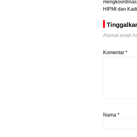
mengkoordinas
HIPMI dan Kadin
Tinggalka
Alamat email An
Komentar
*
Nama
*