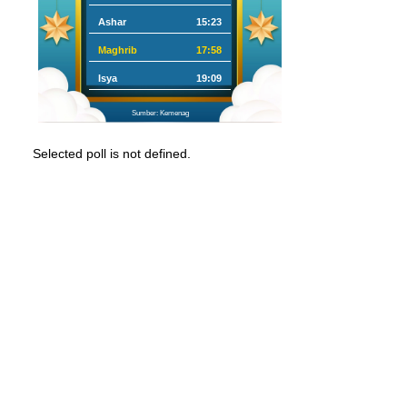
Ashar
15:23
Maghrib
17:58
Isya
19:09
Sumber: Kemenag
Selected poll is not defined.