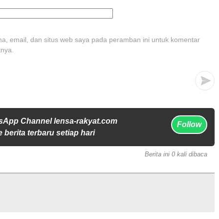
, email, dan situs web saya pada peramban ini untuk komentar
tnya.
sApp Channel lensa-rakyat.com
Follow
 berita terbaru setiap hari
Berita ini 0 kali dibaca