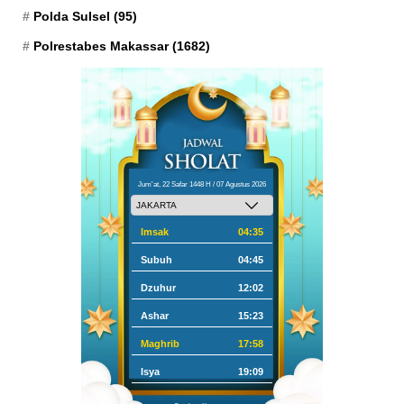
Polda Sulsel
(95)
Polrestabes Makassar
(1682)
Jum'at, 22 Safar 1448 H / 07 Agustus 2026
Imsak
04:35
Subuh
04:45
Dzuhur
12:02
Ashar
15:23
Maghrib
17:58
Isya
19:09