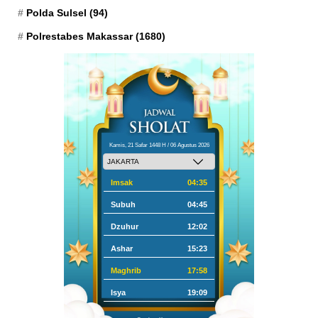
Polda Sulsel
(94)
Polrestabes Makassar
(1680)
Kamis, 21 Safar 1448 H / 06 Agustus 2026
Imsak
04:35
Subuh
04:45
Dzuhur
12:02
Ashar
15:23
Maghrib
17:58
Isya
19:09