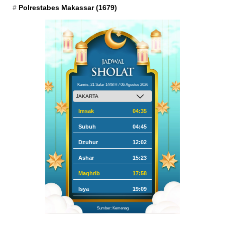
Polrestabes Makassar
(1679)
Kamis, 21 Safar 1448 H / 06 Agustus 2026
Imsak
04:35
Subuh
04:45
Dzuhur
12:02
Ashar
15:23
Maghrib
17:58
Isya
19:09
Sumber: Kemenag