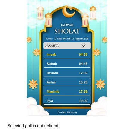
Kamis, 21 Safar 1448 H / 06 Agustus 2026
Imsak
04:35
Subuh
04:45
Dzuhur
12:02
Ashar
15:23
Maghrib
17:58
Isya
19:09
Sumber: Kemenag
Selected poll is not defined.