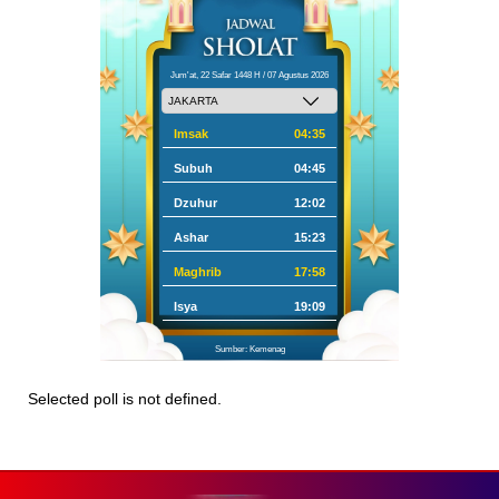
Jum'at, 22 Safar 1448 H / 07 Agustus 2026
Imsak
04:35
Subuh
04:45
Dzuhur
12:02
Ashar
15:23
Maghrib
17:58
Isya
19:09
Sumber: Kemenag
Selected poll is not defined.