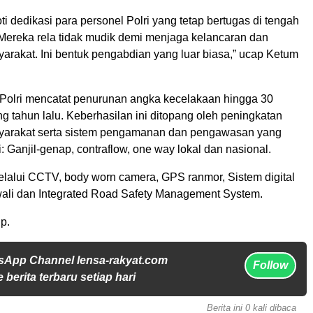
ti dedikasi para personel Polri yang tetap bertugas di tengah
“Mereka rela tidak mudik demi menjaga kelancaran dan
rakat. Ini bentuk pengabdian yang luar biasa,” ucap Ketum
 Polri mencatat penurunan angka kecelakaan hingga 30
g tahun lalu. Keberhasilan ini ditopang oleh peningkatan
yarakat serta sistem pengamanan dan pengawasan yang
i: Ganjil-genap, contraflow, one way lokal dan nasional.
alui CCTV, body worn camera, GPS ranmor, Sistem digital
awali dan Integrated Road Safety Management System.
p.
sApp Channel lensa-rakyat.com
Follow
 berita terbaru setiap hari
Berita ini 0 kali dibaca