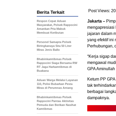
Post Views:
20
Berita Terkait
Jakarta –
Pimp
Respon Cepat Aduan
Masyarakat, Polsek Rappocini
mengapresiasi k
Amankan Pria Mabuk
Membuat Keributan
jajaran dalam 
yang efektif in
Personel Samapta Polsek
Perhubungan, d
Biringkanaya Sita 50 Liter
Miras Jenis Ballo
“Kerja sigap da
Bhabinkamtibmas Polsek
mengawal mudik
Rappocini Siaga Bersama RW
RT Jaga Harkamtibmas di
GPA Aminullah 
Buakana
Ketum PP GPA m
Aduan Warga Melalui Layanan
110, Polisi Bubarkan Pesta
tak terhindark
Miras di Perumnas Antang
berbagai langk
Bhabinkamtibmas Polsek
dampaknya.
Rappocini Pantau Aktivitas
Pemuda dan Berikan Nasihat
Kamtibmas