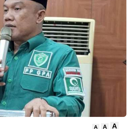
A
A
A