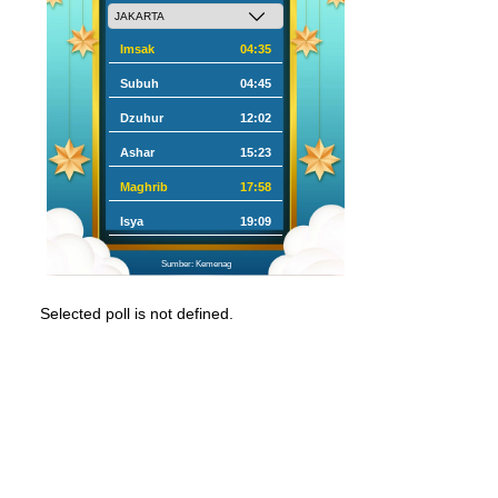
Imsak
04:35
Subuh
04:45
Dzuhur
12:02
Ashar
15:23
Maghrib
17:58
Isya
19:09
Sumber: Kemenag
Selected poll is not defined.