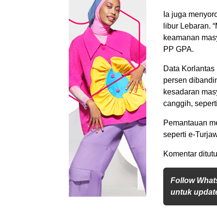
Ia juga menyoro
libur Lebaran. 
keamanan masya
PP GPA.
Data Korlantas
persen dibandin
kesadaran mas
canggih, sepert
Pemantauan mel
seperti e-Turj
Komentar ditutu
Follow What
untuk update