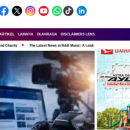
ARTIKEL
LAINNYA
OLAHRAGA
DISCLAIMERS LENSA-RAKYAT.COM
KE
and Charity
The Latest News in R&B Music: A Look at Super Bowl Perform