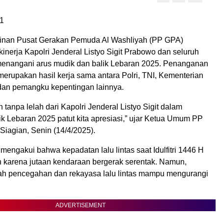
1
inan Pusat Gerakan Pemuda Al Washliyah (PP GPA)
inerja Kapolri Jenderal Listyo Sigit Prabowo dan seluruh
menangani arus mudik dan balik Lebaran 2025. Penanganan
i merupakan hasil kerja sama antara Polri, TNI, Kementerian
an pemangku kepentingan lainnya.
n tanpa lelah dari Kapolri Jenderal Listyo Sigit dalam
 Lebaran 2025 patut kita apresiasi,” ujar Ketua Umum PP
Siagian, Senin (14/4/2025).
engakui bahwa kepadatan lalu lintas saat Idulfitri 1446 H
an karena jutaan kendaraan bergerak serentak. Namun,
ah pencegahan dan rekayasa lalu lintas mampu mengurangi
ADVERTISEMENT