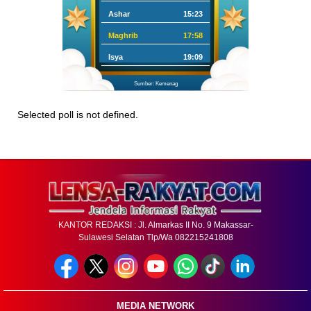
Ashar
15:23
Maghrib
17:58
Isya
19:09
Sumber: Kemenag
Selected poll is not defined.
KANTOR REDAKSI : Jl. Almarkas II No. 9 Makassar-
Sulawesi Selatan Tlp/Wa 082215241808
MEDIA NETWORK