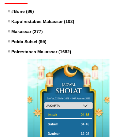
#Bone
(86)
Kapolrestabes Makassar
(102)
Makassar
(277)
Polda Sulsel
(95)
Polrestabes Makassar
(1682)
Jum'at, 22 Safar 1448 H / 07 Agustus 2026
Imsak
04:35
Subuh
04:45
Dzuhur
12:02