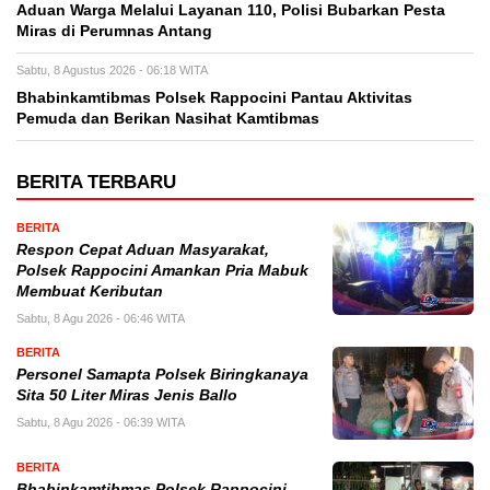
Aduan Warga Melalui Layanan 110, Polisi Bubarkan Pesta
Miras di Perumnas Antang
Sabtu, 8 Agustus 2026 - 06:18 WITA
Bhabinkamtibmas Polsek Rappocini Pantau Aktivitas
Pemuda dan Berikan Nasihat Kamtibmas
BERITA TERBARU
BERITA
Respon Cepat Aduan Masyarakat,
Polsek Rappocini Amankan Pria Mabuk
Membuat Keributan
Sabtu, 8 Agu 2026 - 06:46 WITA
BERITA
Personel Samapta Polsek Biringkanaya
Sita 50 Liter Miras Jenis Ballo
Sabtu, 8 Agu 2026 - 06:39 WITA
BERITA
Bhabinkamtibmas Polsek Rappocini