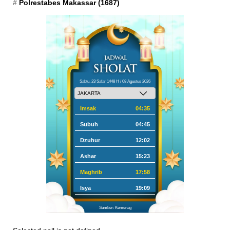
Polrestabes Makassar
(1687)
Sabtu, 23 Safar 1448 H / 08 Agustus 2026
Imsak
04:35
Subuh
04:45
Dzuhur
12:02
Ashar
15:23
Maghrib
17:58
Isya
19:09
Sumber: Kemenag