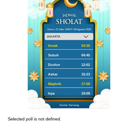
Kamis, 21 Safar 1448 H / 06 Agustus 2026
Imsak
04:35
Subuh
04:45
Dzuhur
12:02
Ashar
15:23
Maghrib
17:58
Isya
19:09
Sumber: Kemenag
Selected poll is not defined.