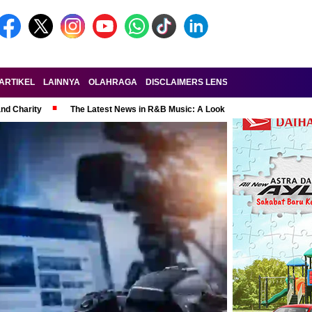
ARTIKEL
LAINNYA
OLAHRAGA
DISCLAIMERS LENSA-RAKYAT.COM
KE
and Charity
The Latest News in R&B Music: A Look at Super Bowl Perform