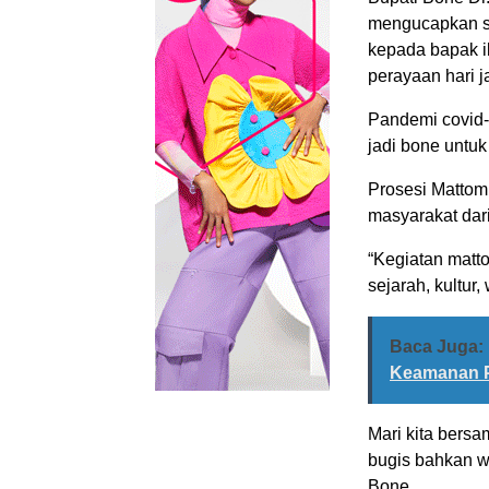
mengucapkan se
kepada bapak i
perayaan hari j
Pandemi covid-
jadi bone untuk
Prosesi Mattom
masyarakat dar
“Kegiatan matt
sejarah, kultur
Baca Juga:
Keamanan 
Mari kita bersa
bugis bahkan wa
Bone.