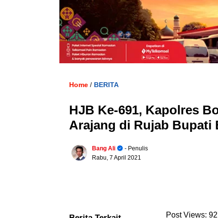
Home
BERITA
/
HJB Ke-691, Kapolres B
Arajang di Rujab Bupati
Bang Ali
- Penulis
Rabu, 7 April 2021
Post Views:
92
Berita Terkait