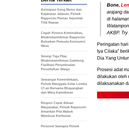
Bone,
Len
Antisipasi Geng Motor dan
arajang da
Kejahatan Jalanan, Polsek
Rappocini Pantau Sejumlah
di halama
Titik Rawan
Watampone
AKBP. Try 
Cegah Potensi Kriminalitas,
Bhabinkamtibmas Rappocini
Bubarkan Pemuda Konsumsi
Peringatan hari
Miras
Iya Cilaka” ber
Sinergi Tiga Pilar,
Dia Yang Untun
Bhabinkamtibmas Gaddong
Fasilitasi Penyelesaian
Prosesi adat m
Perselisihan Warga
dilakukan oleh r
Semangat Kemerdekaan,
dilaksanakan d
Polsek Manggala Gelar Lomba
17-an Bersama Bhayangkari
dan Mitra Kamtibmas
Respon Cepat Aduan
Masyarakat, Polsek Rappocini
Amankan Pria Mabuk
Membuat Keributan
Personel Samapta Polsek