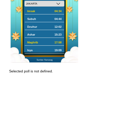
Imsak
04:34
Subuh
04:44
Dzuhur
12:02
Ashar
15:23
Maghrib
17:58
Isya
19:09
Sumber: Kemenag
Selected poll is not defined.