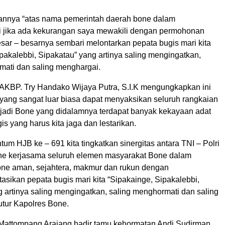
annya “atas nama pemerintah daerah bone dalam
i jika ada kekurangan saya mewakili dengan permohonan
sar – besarnya sembari melontarkan pepata bugis mari kita
pakalebbi, Sipakatau” yang artinya saling mengingatkan,
mati dan saling menghargai.
AKBP. Try Handako Wijaya Putra, S.I.K mengungkapkan ini
ang sangat luar biasa dapat menyaksikan seluruh rangkaian
i jadi Bone yang didalamnya terdapat banyak kekayaan adat
s yang harus kita jaga dan lestarikan.
um HJB ke – 691 kita tingkatkan sinergitas antara TNI – Polri
e kerjasama seluruh elemen masyarakat Bone dalam
ne aman, sejahtera, makmur dan rukun dengan
sikan pepata bugis mari kita “Sipakainge, Sipakalebbi,
 artinya saling mengingatkan, saling menghormati dan saling
utur Kapolres Bone.
Mattompang Arajang hadir tamu kehormatan Andi Sudirman