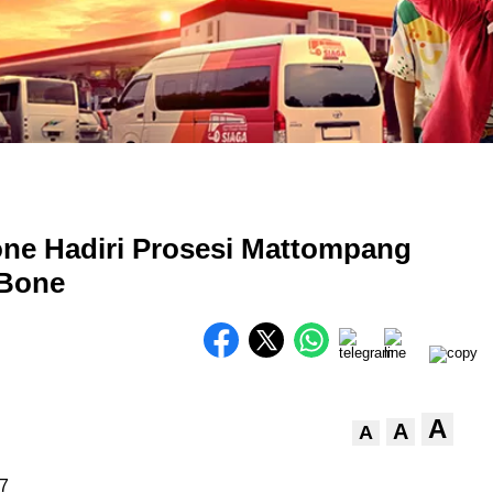
one Hadiri Prosesi Mattompang
 Bone
A
A
A
7