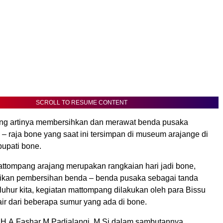
SCROLL TO RESUME CONTENT
ng artinya membersihkan dan merawat benda pusaka
 – raja bone yang saat ini tersimpan di museum arajange di
bupati bone.
attompang arajang merupakan rangkaian hari jadi bone,
ikan pembersihan benda – benda pusaka sebagai tanda
uhur kita, kegiatan mattompang dilakukan oleh para Bissu
r dari beberapa sumur yang ada di bone.
.H.A.Fashar M Padjalangi, M.Si dalam sambutannya