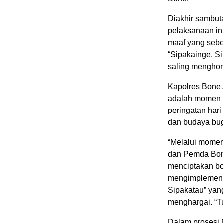
Diakhir sambut
pelaksanaan in
maaf yang sebe
“Sipakainge, Si
saling menghor
Kapolres Bone 
adalah momen y
peringatan har
dan budaya bugi
“Melalui moment
dan Pemda Bon
menciptakan bo
mengimplementa
Sipakatau” yang
menghargai. “T
Dalam prosesi 