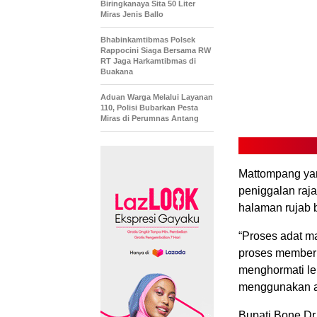
Biringkanaya Sita 50 Liter
Miras Jenis Ballo
Bhabinkamtibmas Polsek
Rappocini Siaga Bersama RW
RT Jaga Harkamtibmas di
Buakana
Aduan Warga Melalui Layanan
110, Polisi Bubarkan Pesta
Miras di Perumnas Antang
Mattompang ya
peniggalan raja
halaman rujab 
“Proses adat m
proses member
menghormati lel
menggunakan ai
Bupati Bone Dr