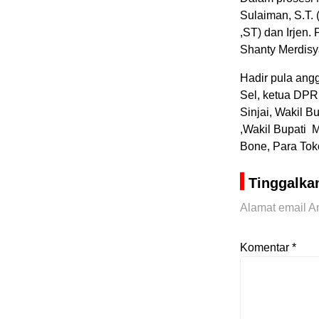
Sulaiman, S.T.
,ST) dan Irjen.
Shanty Merdisy
Hadir pula ang
Sel, ketua DPR
Sinjai, Wakil B
,Wakil Bupati 
Bone, Para Tok
Tinggalka
Alamat email An
Komentar
*