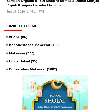
Sampah Organik di SDI Maccini Sombala Diolah Menjadi
Pupuk Kompos Bernilai Ekonomi
Juni 17, 2026 | 2:45 am WIB
TOPIK TERKINI
#Bone
(86)
Kapolrestabes Makassar
(102)
Makassar
(277)
Polda Sulsel
(95)
Polrestabes Makassar
(1682)
Sabtu, 23 Safar 1448 H / 08 Agustus 2026