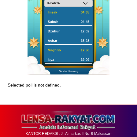
Imsak
04:35
Subuh
04:45
Dzuhur
12:02
Ashar
15:23
Maghrib
17:58
Isya
19:09
Sumber: Kemenag
Selected poll is not defined.
KANTOR REDAKSI : Jl. Almarkas II No. 9 Makassar-