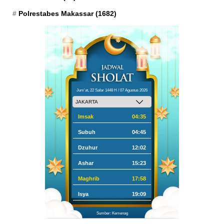
Polrestabes Makassar
(1682)
Jum'at, 22 Safar 1448 H / 07 Agustus 2026
Imsak
04:35
Subuh
04:45
Dzuhur
12:02
Ashar
15:23
Maghrib
17:58
Isya
19:09
Sumber: Kemenag