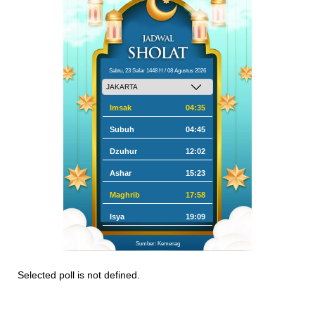
Sabtu, 23 Safar 1448 H / 08 Agustus 2026
Imsak
04:35
Subuh
04:45
Dzuhur
12:02
Ashar
15:23
Maghrib
17:58
Isya
19:09
Sumber: Kemenag
Selected poll is not defined.