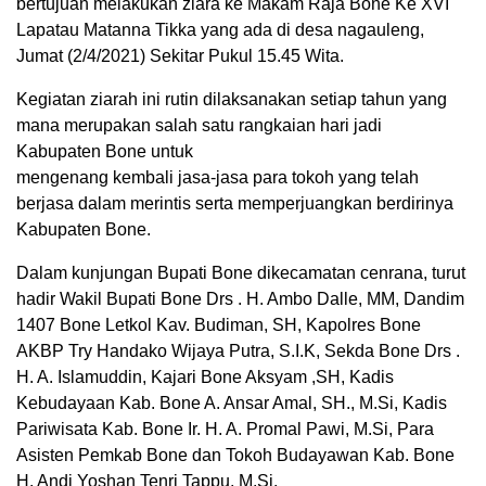
bertujuan melakukan ziara ke Makam Raja Bone Ke XVI
Lapatau Matanna Tikka yang ada di desa nagauleng,
Jumat (2/4/2021) Sekitar Pukul 15.45 Wita.
Kegiatan ziarah ini rutin dilaksanakan setiap tahun yang
mana merupakan salah satu rangkaian hari jadi
Kabupaten Bone untuk
mengenang kembali jasa-jasa para tokoh yang telah
berjasa dalam merintis serta memperjuangkan berdirinya
Kabupaten Bone.
Dalam kunjungan Bupati Bone dikecamatan cenrana, turut
hadir Wakil Bupati Bone Drs . H. Ambo Dalle, MM, Dandim
1407 Bone Letkol Kav. Budiman, SH, Kapolres Bone
AKBP Try Handako Wijaya Putra, S.I.K, Sekda Bone Drs .
H. A. Islamuddin, Kajari Bone Aksyam ,SH, Kadis
Kebudayaan Kab. Bone A. Ansar Amal, SH., M.Si, Kadis
Pariwisata Kab. Bone Ir. H. A. Promal Pawi, M.Si, Para
Asisten Pemkab Bone dan Tokoh Budayawan Kab. Bone
H. Andi Yoshan Tenri Tappu, M.Si.