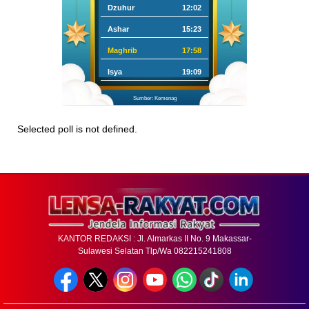
Dzuhur
12:02
Ashar
15:23
Maghrib
17:58
Isya
19:09
Sumber: Kemenag
Selected poll is not defined.
KANTOR REDAKSI : Jl. Almarkas II No. 9 Makassar-
Sulawesi Selatan Tlp/Wa 082215241808