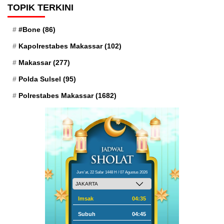
TOPIK TERKINI
#Bone
(86)
Kapolrestabes Makassar
(102)
Makassar
(277)
Polda Sulsel
(95)
Polrestabes Makassar
(1682)
Jum'at, 22 Safar 1448 H / 07 Agustus 2026
Imsak
04:35
Subuh
04:45