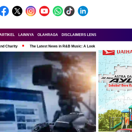
ARTIKEL
LAINNYA
OLAHRAGA
DISCLAIMERS LENSA-RAKYAT.COM
KE
and Charity
The Latest News in R&B Music: A Look at Super Bowl Perform