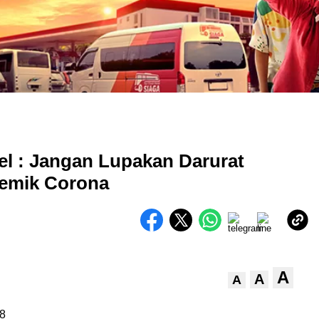
l : Jangan Lupakan Darurat
emik Corona
A
A
A
8