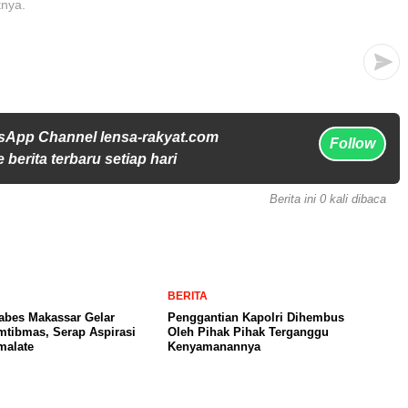
tnya.
sApp Channel lensa-rakyat.com
Follow
 berita terbaru setiap hari
Berita ini 0 kali dibaca
BERITA
abes Makassar Gelar
Penggantian Kapolri Dihembus
tibmas, Serap Aspirasi
Oleh Pihak Pihak Terganggu
malate
Kenyamanannya