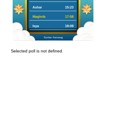
Ashar
15:23
Maghrib
17:58
Isya
19:09
Sumber: Kemenag
Selected poll is not defined.