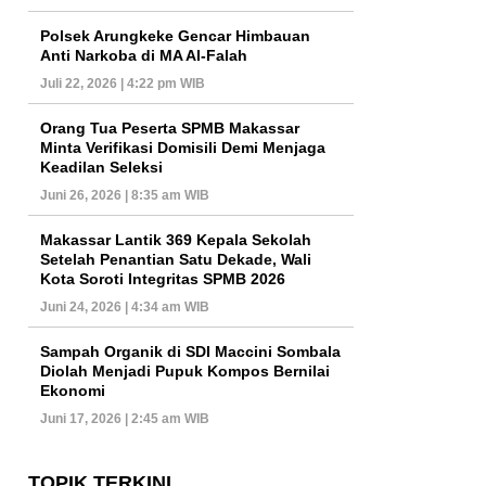
Polsek Arungkeke Gencar Himbauan
Anti Narkoba di MA Al-Falah
Juli 22, 2026 | 4:22 pm WIB
Orang Tua Peserta SPMB Makassar
Minta Verifikasi Domisili Demi Menjaga
Keadilan Seleksi
Juni 26, 2026 | 8:35 am WIB
Makassar Lantik 369 Kepala Sekolah
Setelah Penantian Satu Dekade, Wali
Kota Soroti Integritas SPMB 2026
Juni 24, 2026 | 4:34 am WIB
Sampah Organik di SDI Maccini Sombala
Diolah Menjadi Pupuk Kompos Bernilai
Ekonomi
Juni 17, 2026 | 2:45 am WIB
TOPIK TERKINI