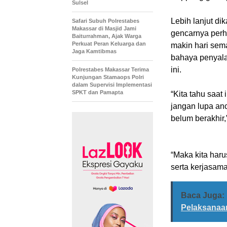
Sulsel
Lebih lanjut d
Safari Subuh Polrestabes
Makassar di Masjid Jami
gencarnya perh
Baiturrahman, Ajak Warga
Perkuat Peran Keluarga dan
makin hari sema
Jaga Kamtibmas
bahaya penyala
ini.
Polrestabes Makassar Terima
Kunjungan Stamaops Polri
dalam Supervisi Implementasi
SPKT dan Pamapta
“Kita tahu saat
jangan lupa an
belum berakhir,
“Maka kita haru
serta kerjasama
Baca Juga:
Pelaksanaan