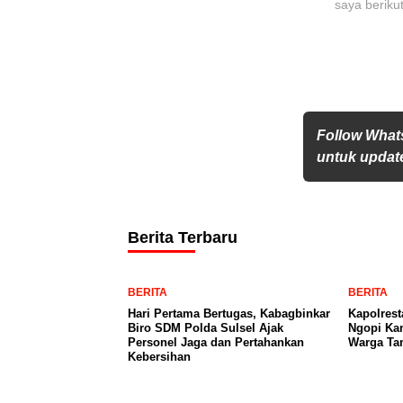
saya beriku
Follow What
untuk update
Berita Terbaru
BERITA
BERITA
Hari Pertama Bertugas, Kabagbinkar
Kapolrest
Biro SDM Polda Sulsel Ajak
Ngopi Kam
Personel Jaga dan Pertahankan
Warga Ta
Kebersihan