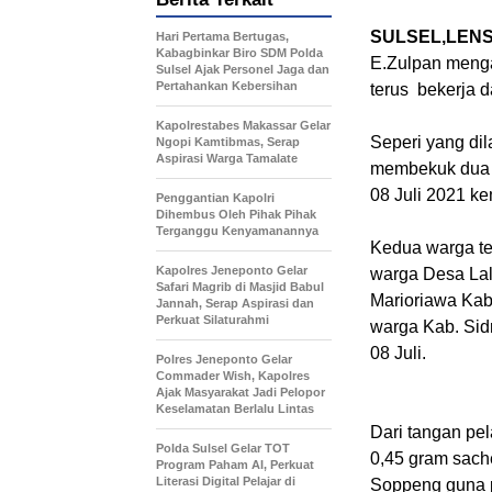
SULSEL,LENS
Hari Pertama Bertugas,
Kabagbinkar Biro SDM Polda
E.Zulpan menga
Sulsel Ajak Personel Jaga dan
Pertahankan Kebersihan
terus bekerja 
Kapolrestabes Makassar Gelar
Seperi yang di
Ngopi Kamtibmas, Serap
Aspirasi Warga Tamalate
membekuk dua o
08 Juli 2021 ke
Penggantian Kapolri
Dihembus Oleh Pihak Pihak
Terganggu Kenyamanannya
Kedua warga te
Kapolres Jeneponto Gelar
warga Desa Lal
Safari Magrib di Masjid Babul
Marioriawa Kab.
Jannah, Serap Aspirasi dan
Perkuat Silaturahmi
warga Kab. Sidr
08 Juli.
Polres Jeneponto Gelar
Commader Wish, Kapolres
Ajak Masyarakat Jadi Pelopor
Keselamatan Berlalu Lintas
Dari tangan pe
Polda Sulsel Gelar TOT
0,45 gram sache
Program Paham AI, Perkuat
Literasi Digital Pelajar di
Soppeng guna p