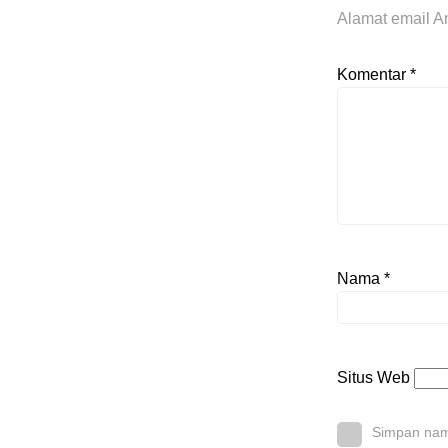
Alamat email An
Komentar
*
Nama
*
Situs Web
Simpan nama