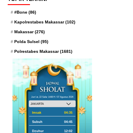
#Bone
(86)
Kapolrestabes Makassar
(102)
Makassar
(276)
Polda Sulsel
(95)
Polrestabes Makassar
(1681)
Jum'at, 22 Safar 1448 H / 07 Agustus 2026
Imsak
04:35
Subuh
04:45
Dzuhur
12:02