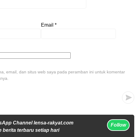
Email
*
, email, dan situs web saya pada peramban ini untuk komentar
tnya.
sApp Channel lensa-rakyat.com
Follow
 berita terbaru setiap hari