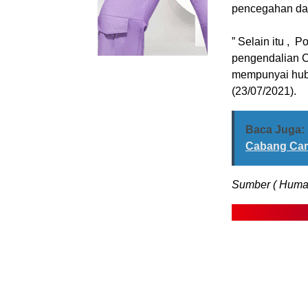
pencegahan da
” Selain itu , 
pengendalian Co
mempunyai hubu
(23/07/2021).
Baca Juga:
Cabang Car
Sumber ( Humas