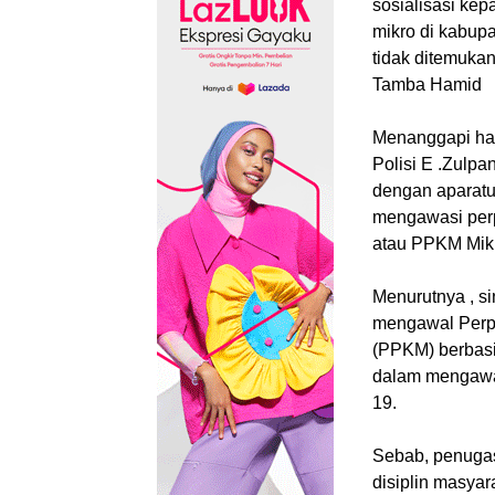
sosialisasi ke
mikro di kabup
tidak ditemukan
Tamba Hamid
Menanggapi hal
Polisi E .Zulpa
dengan aparatu
mengawasi per
atau PPKM Mikr
Menurutnya , s
mengawal Perp
(PPKM) berbasis 
dalam mengawal
19.
Sebab, penuga
disiplin masya