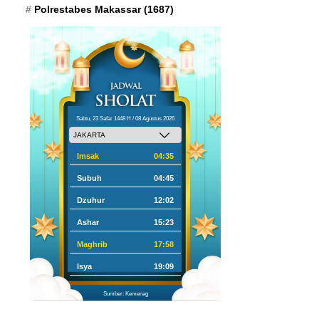
Polrestabes Makassar
(1687)
Sabtu, 23 Safar 1448 H / 08 Agustus 2026
Imsak
04:35
Subuh
04:45
Dzuhur
12:02
Ashar
15:23
Maghrib
17:58
Isya
19:09
Sumber: Kemenag