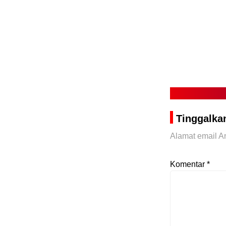
Tinggalka
Alamat email An
Komentar
*