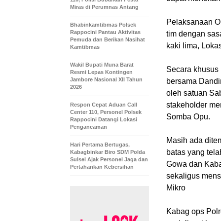
Miras di Perumnas Antang
Pelaksanaan Op
Bhabinkamtibmas Polsek
Rappocini Pantau Aktivitas
tim dengan sa
Pemuda dan Berikan Nasihat
kaki lima, Loka
Kamtibmas
Wakil Bupati Muna Barat
Secara khusus 
Resmi Lepas Kontingen
Jambore Nasional XII Tahun
bersama Dandi
2026
oleh satuan Sa
stakeholder me
Respon Cepat Aduan Call
Center 110, Personel Polsek
Somba Opu.
Rappocini Datangi Lokasi
Pengancaman
Masih ada dite
Hari Pertama Bertugas,
batas yang tel
Kabagbinkar Biro SDM Polda
Sulsel Ajak Personel Jaga dan
Gowa dan Kaba
Pertahankan Kebersihan
sekaligus mens
Mikro
Kabag ops Polr