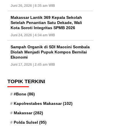
Juni 26, 2026 | 8:35 am WIB
Makassar Lantik 369 Kepala Sekolah
Setelah Penantian Satu Dekade, Wali
Kota Soroti Integritas SPMB 2026
Juni 24, 2026 | 4:34 am WIB
Sampah Organik di SDI Maccini Sombala
Diolah Menjadi Pupuk Kompos Bernilai
Ekonomi
Juni 17, 2026 | 2:45 am WIB
TOPIK TERKINI
#Bone
(86)
Kapolrestabes Makassar
(102)
Makassar
(282)
Polda Sulsel
(95)