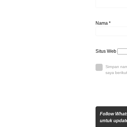
Nama
*
Situs Web
Simpan nama
saya beriku
Follow What
untuk update