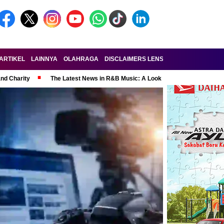
ARTIKEL
LAINNYA
OLAHRAGA
DISCLAIMERS LENSA-RAKYAT.COM
KE
and Charity
The Latest News in R&B Music: A Look at Super Bowl Perform