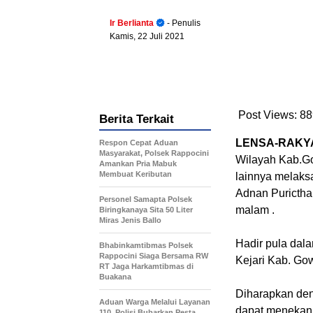
Ir Berlianta
- Penulis
Kamis, 22 Juli 2021
Post Views:
88
Berita Terkait
LENSA-RAKYA
Respon Cepat Aduan
Masyarakat, Polsek Rappocini
Wilayah Kab.Go
Amankan Pria Mabuk
Membuat Keributan
lainnya melaks
Adnan Purictha
Personel Samapta Polsek
malam .
Biringkanaya Sita 50 Liter
Miras Jenis Ballo
Hadir pula dal
Bhabinkamtibmas Polsek
Rappocini Siaga Bersama RW
Kejari Kab. G
RT Jaga Harkamtibmas di
Buakana
Diharapkan de
Aduan Warga Melalui Layanan
dapat menekan 
110, Polisi Bubarkan Pesta